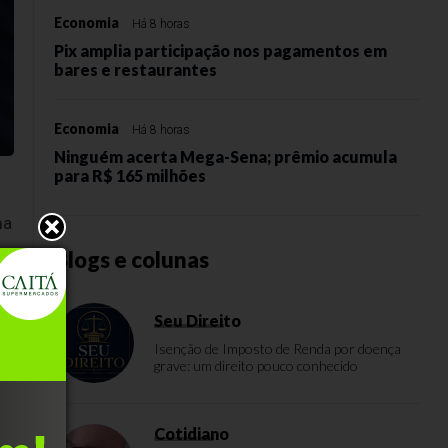
Economia
Há 8 horas
Pix amplia participação nos pagamentos em
bares e restaurantes
Economia
Há 8 horas
Ninguém acerta Mega-Sena; prêmio acumula
para R$ 165 milhões
ma
Blogs e colunas
Seu Direito
Isenção de Imposto de Renda por doença
grave: um direito pouco conhecido
Cotidiano