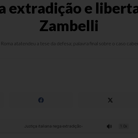
ga extradição e liber
Zambelli
ma atatendeu a tese da defesa; palavra final sobre o caso caberá 
Justiça italiana nega extradição e liberta ex-deputada Carla Zambelli
1.0x