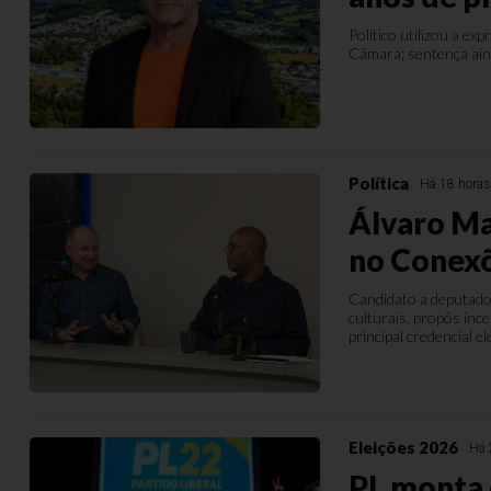
Político utilizou a e
Câmara; sentença ain
Política
Há 18 hora
Álvaro Ma
no Conex
Candidato a deputado
culturais, propôs in
principal credencial el
Eleições 2026
Há 
PL monta 