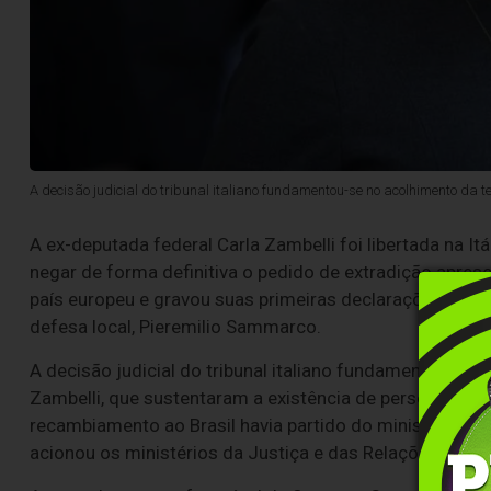
A decisão judicial do tribunal italiano fundamentou-se no acolhimento da 
A ex-deputada federal Carla Zambelli foi libertada na I
negar de forma definitiva o pedido de extradição apresen
país europeu e gravou suas primeiras declarações em l
defesa local, Pieremilio Sammarco.
A decisão judicial do tribunal italiano fundamentou-se
Zambelli, que sustentaram a existência de perseguição 
recambiamento ao Brasil havia partido do ministro Ale
acionou os ministérios da Justiça e das Relações Exteri