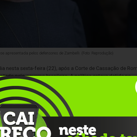
tese apresentada pelos defensores de Zambelli. (Foto: Reprodução)
tália nesta sexta-feira (22), após a Corte de Cassação de Ro
tado pelo governo brasileiro. A política estava detida no
iberdade nas redes sociais ao lado de seu advogado de
 no acolhimento da tese apresentada pelos defensores de
política no processo de origem. A ordem anterior para o
xandre de Moraes, do
Supremo Tribunal Federal
(STF), que
ores para executar os trâmites diplomáticos.