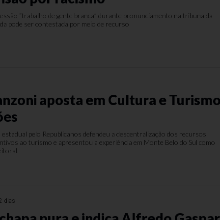
xpressão “trabalho de gente branca” durante pronunciamento na tribuna da
da pode ser contestada por meio de recurso
s
nzoni aposta em Cultura e Turism
ões
 estadual pelo Republicanos defendeu a descentralização dos recursos
centivos ao turismo e apresentou a experiência em Monte Belo do Sul como
eitoral.
2 dias
chapa pura e indica Alfredo Gaspa