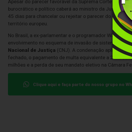
Apesar do parecer favorável da Suprema Corte local à lib
burocrático e político caberá ao ministro da Justiça da I
45 dias para chancelar ou rejeitar o parecer do colegi
território europeu.
No Brasil, a ex-parlamentar e o programador Walter Del
envolvimento no esquema de invasão de sistemas de i
Nacional de Justiça
(CNJ). A condenação aplicada a Za
fechado, o pagamento de multa equivalente a 2 mil salá
milhões e a perda de seu mandato eletivo na Câmara Fe
Clique aqui e faça parte do nosso grupo no W