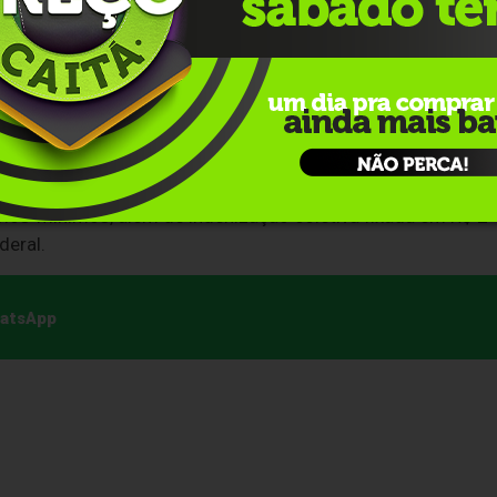
eração da brasileira, a determinação final de caráter
tália, Carlo Nordio. O chefe da pasta possui o prazo legal de
ado romano sobre a permanência definitiva de Zambelli em
gatti Neto foram condenados pelas instâncias superiores po
nformática e fraude de documentos eletrônicos do
Consel
mbelli previu pena de 10 anos de reclusão em regime inicia
rios-mínimos, além de indenização coletiva fixada em R$ 2
deral.
hatsApp