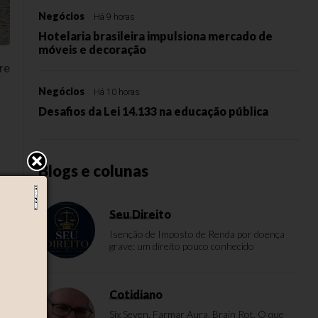
Negócios
Há 9 horas
Hotelaria brasileira impulsiona mercado de
móveis e decoração
re
Negócios
Há 10 horas
Desafios da Lei 14.133 na educação pública
Blogs e colunas
Seu Direito
o
Isenção de Imposto de Renda por doença
grave: um direito pouco conhecido
Cotidiano
ós
Six Seven, Farmar Aura, Brain Rot. O que