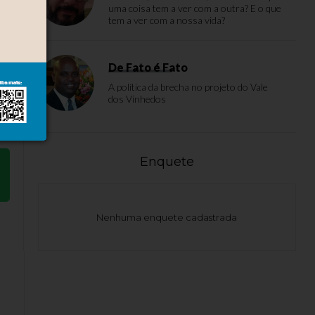
uma coisa tem a ver com a outra? E o que
ia
tem a ver com a nossa vida?
De Fato é Fato
A política da brecha no projeto do Vale
dos Vinhedos
Enquete
Nenhuma enquete cadastrada