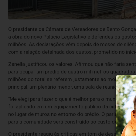
O presidente da Câmara de Vereadores de Bento Gonçalv
a obra do novo Palácio Legislativo e defendeu os gast
milhões. As declarações vêm depois de meses de silênc
com a relação detalhada dos custos, prometido no iníci
Zanella justificou os valores. Afirmou que não faria se
para ocupar um prédio de quatro mil metros quadrados 
milhões do total se referem justamente ao mobiliário e
principal, um plenário menor, uma sala de reuniões e um
"Me elegi para fazer o que é melhor para o município e 
foi aplicado em um equipamento público da cidade e ci
no lugar de muros no entorno do prédio. O parlamenta
para a comunidade será construído ao custo de R$ 3,6
O presidente reagiu às críticas em tom de desabafo. "S