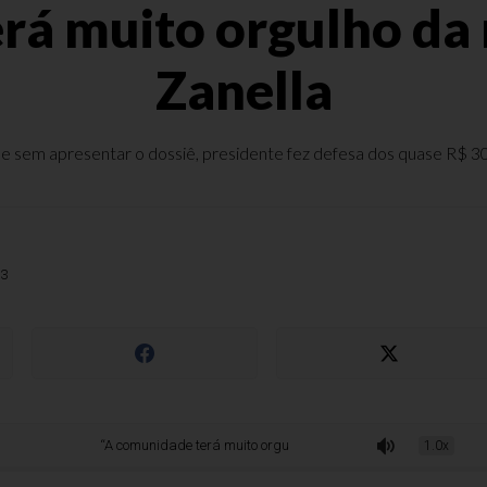
rá muito orgulho da 
Zanella
 e sem apresentar o dossiê, presidente fez defesa dos quase R$ 30
13
“A comunidade terá muito orgulho da nova Câmara”, diz Zanella
1.0x