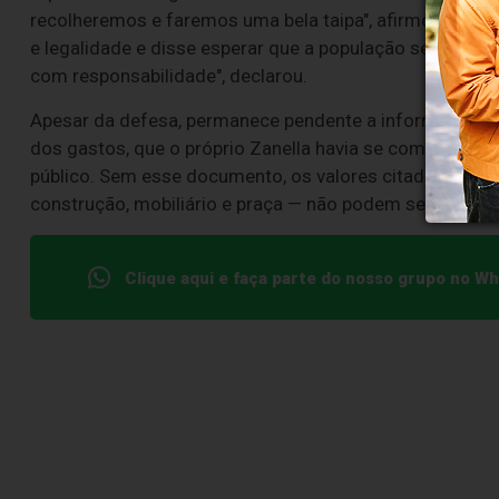
recolheremos e faremos uma bela taipa", afirmou. Zane
e legalidade e disse esperar que a população se orgulhe
com responsabilidade", declarou.
Apesar da defesa, permanece pendente a informação m
dos gastos, que o próprio Zanella havia se comprometido
público. Sem esse documento, os valores citados pelo pr
construção, mobiliário e praça — não podem ser confer
Clique aqui e faça parte do nosso grupo no W