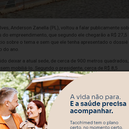
es, Anderson Zanella (PL), voltou a falar publicamente sob
os do empreendimento, que segundo ele chegarão a R$ 27,5
io sobre o tema e sem que ele tenha apresentado o dossiê
o do ano.
ntido deixar a atual sede, de cerca de 900 metros quadrados,
sem mobiliá-lo. Segundo o presidente, cerca de R$ 8,5
 equipamentos para a nova sede, que terá um plenário
a sala de gestão de crise.
não para agradar pessoas", disse. Ele defendeu que o dinheir
tou, entre os gastos, destinados à construção de uma praça
r só esqueceu de informar em seu discurso que esse espaço
 milhões.
ó leva pedra quem tem vidraça. Enquanto atirarem pedras, n