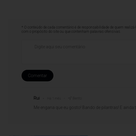
* O conteúdo de cada comentário é de responsabilidade de quem realizá-
com o propósito do site ou que contenham palavras ofensivas.
Comentar
Rui
Bento
Há 1 mês
Me engana que eu gosto! Bando de pilantras! E ainda t