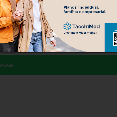
lla sustentou que a obra seguiu um processo de transparênc
 da nova sede. "Cada centavo de recurso investido foi feito
ais aguardada sobre a obra: o dossiê com o detalhamento
 a divulgar no início de 2026 e que até agora não veio a
esidente — os R$ 27,5 milhões no total e a divisão entre
idos de forma independente.
hatsApp