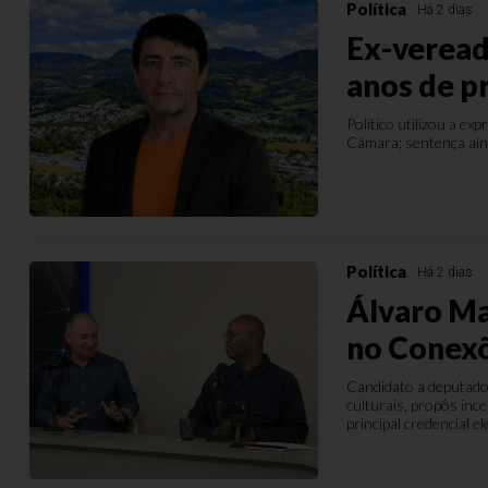
Política
Há 2 dias
Ex-veread
anos de p
Político utilizou a e
Câmara; sentença ain
Política
Há 2 dias
Álvaro Ma
no Conex
Candidato a deputado
culturais, propôs in
principal credencial el