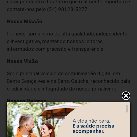
estar por dentro dos fatos que realmente importam e
contate-nos pelo (54) 98128-5277.
Nossa Missão
Fornecer jornalismo de alta qualidade, independente
e investigativo, mantendo nossos leitores
informados com precisão e transparência.
Nossa Visão
Ser o principal veículo de comunicação digital em
Bento Gonçalves e na Serra Gaúcha, reconhecido pela
credibilidade e integridade de nosso jornalismo.
Nossos Valores
Independência:
Atuamos sem patrocínio de órgãos
públicos, garantindo a imparcialidade de nosso
conteúdo.
Transparência:
Comprometemo-nos com a clareza