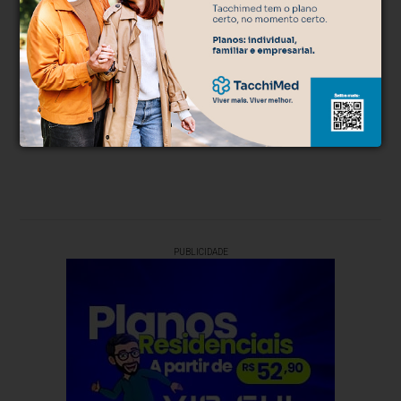
e a honestidade em todas as nossas reportagens.
Qualidade:
Buscamos a excelência em cada notícia,
reportando com precisão e profundidade.
Compromisso com a Verdade:
Nosso jornalismo é
baseado em fatos verificáveis e na integridade
editorial.
PUBLICIDADE