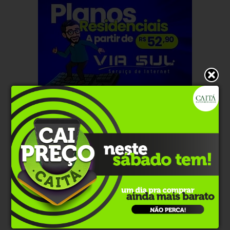
Últimas notícias
Economia
Há 7 horas
Petrobras tem lucro líquido de R$ 52,4 bi no
segundo trimestre
Economia
Há 7 horas