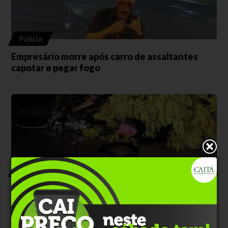
Polícia
Empresário morre após carro de assaltantes
capotar e pegar fogo
Trânsito
Motociclista morre após ser atingido por árvore
durante temporal