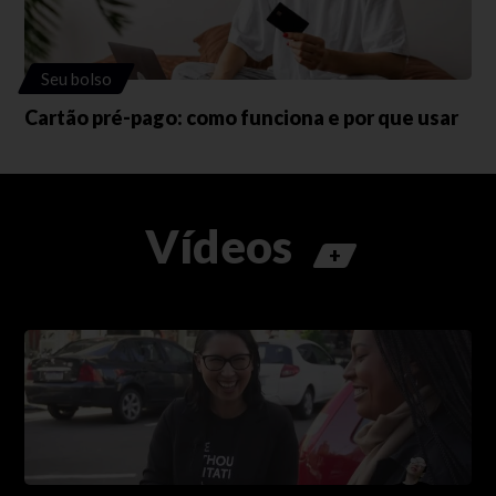
Seu bolso
Cartão pré-pago: como funciona e por que usar
Vídeos
+