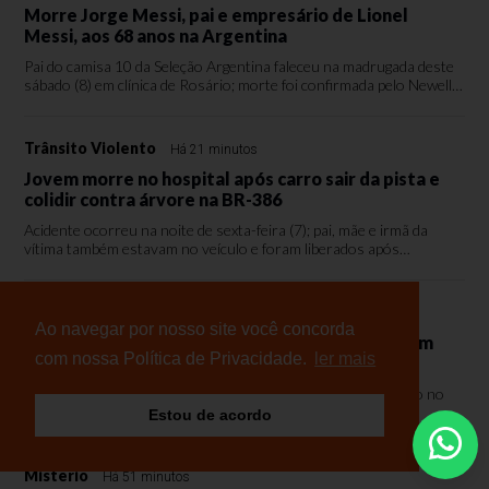
Morre Jorge Messi, pai e empresário de Lionel
Messi, aos 68 anos na Argentina
Pai do camisa 10 da Seleção Argentina faleceu na madrugada deste
sábado (8) em clínica de Rosário; morte foi confirmada pelo Newell's
Old Boys e veículos internacionais
Trânsito Violento
Há 21 minutos
Jovem morre no hospital após carro sair da pista e
colidir contra árvore na BR-386
Acidente ocorreu na noite de sexta-feira (7); pai, mãe e irmã da
vítima também estavam no veículo e foram liberados após
atendimento
Trânsito Violento
Há 26 minutos
Ao navegar por nosso site você concorda
Jovem morre após colidir contra carro parado em
com nossa Política de Privacidade.
ler mais
congestionamento na BR-386
Acidente ocorreu no final da tarde de sexta-feira (7); retenção no
tráfego havia sido causada por outra ocorrência na rodovia
Estou de acordo
Mistério
Há 51 minutos