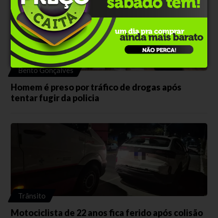
Bento Gonçalves
Homem é preso por tráfico de drogas após
tentar fugir da policia
Trânsito
Motociclista de 22 anos fica ferido após colisão