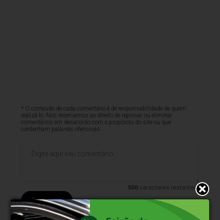
* O conteúdo de cada comentário é de responsabilidade de quem
realizá-lo. Nos reservamos ao direito de reprovar ou eliminar
comentários em desacordo com o propósito do site ou que
contenham palavras ofensivas.
500
caracteres restantes.
Comentar