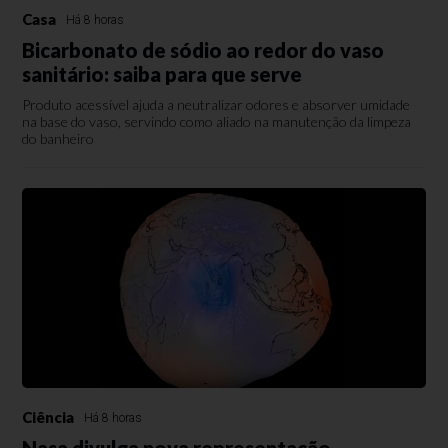
Casa
Há 8 horas
Bicarbonato de sódio ao redor do vaso
sanitário: saiba para que serve
Produto acessível ajuda a neutralizar odores e absorver umidade
na base do vaso, servindo como aliado na manutenção da limpeza
do banheiro
Ciência
Há 8 horas