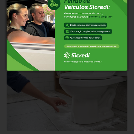
Fernando
Bento
Há 4 semanas
A cidade irá empobrecer de forma drástica! Baixos
salários, maior demanda por serviços publicos,
hospitals, crèche, escolas etc e esta conta ja não
fecha e será pior! A cidade que foi referência, ja era!
E será cada vez pior, o que ja é perceptiível quando
se circula pela cidade.