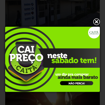
Tecnologia
Há 2 dias
Falta de energia afeta telefones em
unidades de saúde da Zona Norte
Secretaria de Saúde informa que atendimento nas unidades
atingidas ocorre de forma parcial até o restabelecimento da rede
elétrica