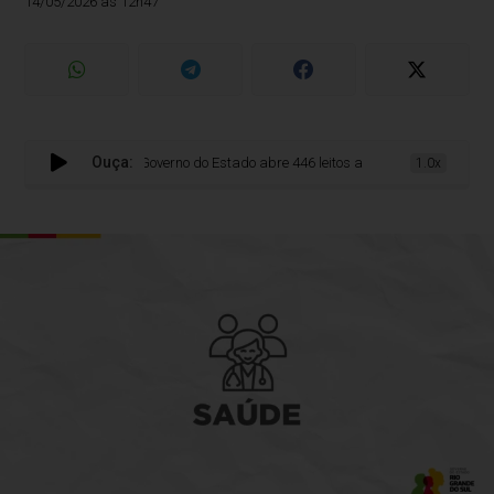
14/05/2026 às 12h47
Ouça:
Governo do Estado abre 446 leitos adultos em 79 hospitais pa
1.0x