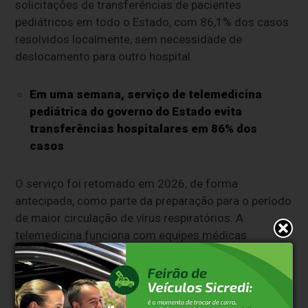
solicitações de transferências de pacientes
pediátricos em todo o Estado, com 86,1% dos casos
resolvidos localmente, sem necessidade de
deslocamento para outro hospital.
Em uma semana, serviço de telemedicina
pediátrica do governo do Estado evita
transferências hospitalares em 86% dos
casos
O serviço foi retomado em 2026, de forma
antecipada, como parte da preparação para o período
de maior circulação de vírus respiratórios. A
telemedicina funciona com equipes médicas
especializadas que atuam a partir do Departamento
de Regulação Estadual (DRE), prestando suporte
remoto a profissionais de hospitais de menor porte,
unidades de pronto atendimento, enfermarias