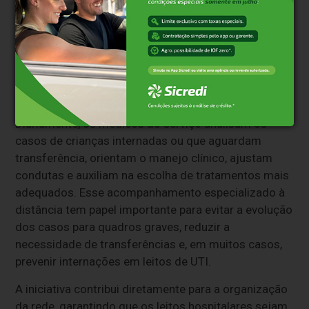
pediátricas e UTIs neonatais e pediátricas.
Governo do Estado lança serviço de
Telemedicina Pediátrica e começa a
orientar remotamente equipes de todo o RS
Diariamente, os médicos do serviço analisam os
casos de crianças internadas ou que aguardam
transferência, orientam o manejo clínico, ajustam
condutas e auxiliam na escolha de tratamentos mais
adequados. Esse acompanhamento especializado à
distância tem papel importante para evitar a evolução
dos casos para quadros graves, reduzir a
necessidade de transferências e, em muitos casos,
prevenir internações em leitos de UTI.
A iniciativa contribui diretamente para a organização
da rede, garantindo que os leitos hospitalares sejam