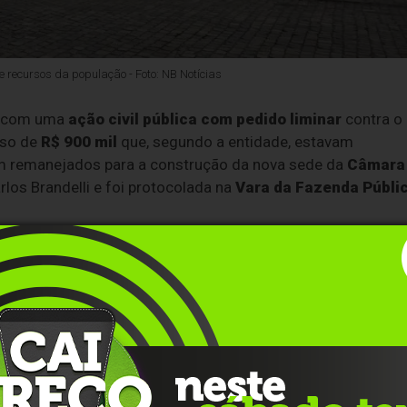
 recursos da população - Foto: NB Notícias
u com uma
ação civil pública com pedido liminar
contra o
uso de
R$ 900 mil
que, segundo a entidade, estavam
m remanejados para a construção da nova sede da
Câmara
arlos Brandelli e foi protocolada na
Vara da Fazenda Públi
234/2026
, editado em
13 de abril de 2026
, que abriu
crédit
etição inicial, desse total,
R$ 900 mil
saíram da Secretaria
rica destinada a
saneamento básico, drenagem,
is
em Faria Lemos. O restante,
R$ 1,1 milhão
, veio de outr
r oposição.
obras em uma localidade fortemente atingida pelos evento
distrito foi classificado em áreas de
risco alto
e
muito alto