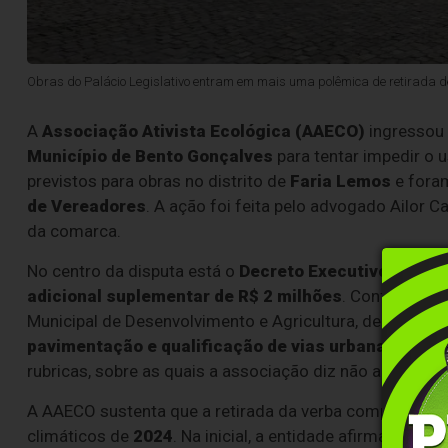
Obras do Palácio Legislativo entram em mais uma polêmica de retirada de
A
Associação Ativista Ecológica (AAECO)
ingresso
Município de Bento Gonçalves
para tentar impedir o 
previstos para obras no distrito de
Faria Lemos
e fora
de Vereadores
. A ação foi feita pelo advogado Ailor C
da comarca.
No centro da disputa está o
Decreto Executivo nº 13.
adicional suplementar de R$ 2 milhões
. Conforme a p
Municipal de Desenvolvimento e Agricultura, de uma rub
pavimentação e qualificação de vias urbanas e rura
rubricas, sobre as quais a associação diz não apresenta
A AAECO sustenta que a retirada da verba compromete 
climáticos de
2024
. Na inicial, a entidade afirma que o 