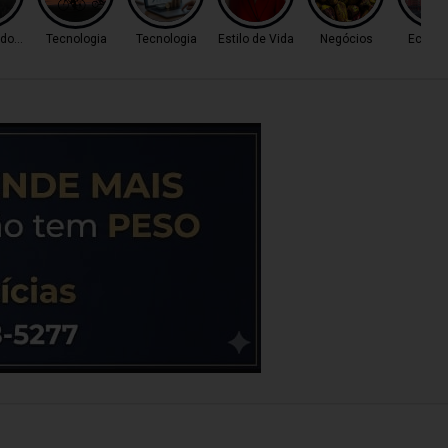
 do Tempo
Tecnologia
Tecnologia
Estilo de Vida
Negócios
Econo