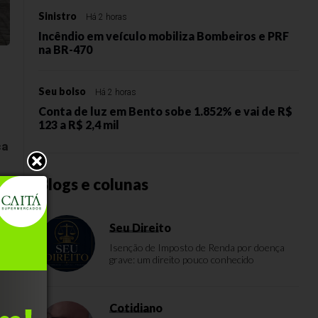
Sinistro
Há 2 horas
Incêndio em veículo mobiliza Bombeiros e PRF
na BR-470
Seu bolso
Há 2 horas
Conta de luz em Bento sobe 1.852% e vai de R$
123 a R$ 2,4 mil
ca
Blogs e colunas
o
Seu Direito
as
Isenção de Imposto de Renda por doença
grave: um direito pouco conhecido
s
Cotidiano