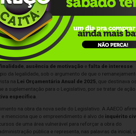
 do
Instituto de Pesquisas Tecnológicas
, dentro do
Plan
 estudo aponta intervenções necessárias em Faria Lemos c
 agora questionados representariam pouco mais de
12%
des
os pelo relatório, o setor
SR_088
, com estimativa de
R$
o muito alto
, às margens da
RS-431
. Na argumentação, a
e da possibilidade de novos episódios climáticos severos.
finalidade
,
ausência de motivação
e
falta de interesse
ípio da legalidade, sob o argumento de que o remanejamen
vista na
Lei Orçamentária Anual de 2025
, que destinava o
e a suplementação para o Legislativo, por se tratar de ação
tiva específica
.
timento na obra da nova sede do Legislativo. A AAECO afir
s
e menciona que o empreendimento é alvo de
inquérito civ
ecursos de uma área vulnerável para reforçar a obra do
dministração pública e representa, nas palavras da inicial, 