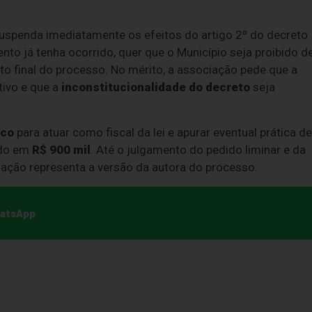
suspenda imediatamente os efeitos do artigo 2º do decreto
to já tenha ocorrido, quer que o Município seja proibido d
o final do processo. No mérito, a associação pede que a
tivo e que a
inconstitucionalidade do decreto
seja
ico
para atuar como fiscal da lei e apurar eventual prática de
xado em
R$ 900 mil
. Até o julgamento do pedido liminar e da
 ação representa a versão da autora do processo.
hatsApp