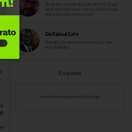
o
Six Seven, Farmar Aura, Brain Rot. O que
uma coisa tem a ver com a outra? E o que
om
tem a ver com a nossa vida?
se
De Fato é Fato
A política da brecha no projeto do Vale
dos Vinhedos
to
Enquete
s
Nenhuma enquete cadastrada
ma
il
um