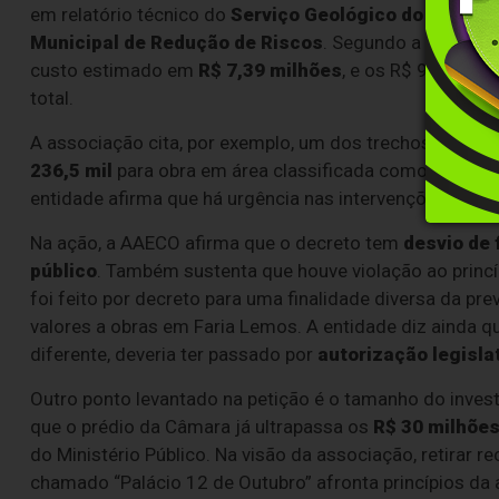
em relatório técnico do
Serviço Geológico do Brasil
e
Municipal de Redução de Riscos
. Segundo a peça, o
custo estimado em
R$ 7,39 milhões
, e os R$ 900 mil
total.
A associação cita, por exemplo, um dos trechos apontad
236,5 mil
para obra em área classificada como de
risc
entidade afirma que há urgência nas intervenções diant
Na ação, a AAECO afirma que o decreto tem
desvio de 
público
. Também sustenta que houve violação ao princ
foi feito por decreto para uma finalidade diversa da pre
valores a obras em Faria Lemos. A entidade diz ainda qu
diferente, deveria ter passado por
autorização legisla
Outro ponto levantado na petição é o tamanho do inves
que o prédio da Câmara já ultrapassa os
R$ 30 milhõe
do Ministério Público. Na visão da associação, retirar r
chamado “Palácio 12 de Outubro” afronta princípios da a