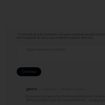
* O conteúdo de cada comentário é de responsabilidade de quem realizá-
com o propósito do site ou que contenham palavras ofensivas.
Comentar
gilberto
Bento Gonçalves
Há 3 meses
Esse pessoal que está a frente na prefeitura e câmer
dinheiro público que não lhes pertencem!....chega,já