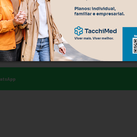
. Esse documento é a garantia em caso de premiação.
imples é de
1 em 50.063.860
, segundo as regras tradiciona
o do prêmio ajuda a explicar a procura por apostas em
 popular do Brasil. Em três décadas, movimentou bilhões de
s como esporte, educação, cultura, segurança e seguridade
hatsApp