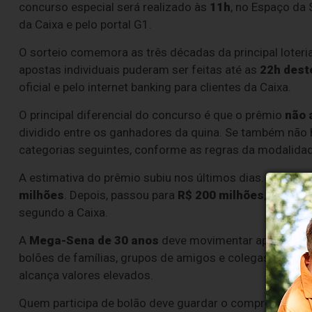
concurso especial será realizado às
11h
, no Espaço da 
da Caixa e pelo portal G1.
O sorteio comemora as três décadas da principal loteri
apostas individuais puderam ser feitas até as
22h dest
oficial e pelo internet banking para clientes da Caixa.
O principal diferencial do concurso é que o prêmio
não 
dividido entre os ganhadores da quina. Se também não 
categorias seguintes, conforme as regras da modalida
A estimativa do prêmio subiu nos últimos dias. O valor 
milhões
. Depois, passou para
R$ 200 milhões
, chegou
segundo a Caixa.
A
Mega-Sena de 30 anos
deve movimentar apostadore
bolões de famílias, grupos de amigos e colegas de tr
alcança valores elevados.
Quem participa de bolão deve guardar o comprovante da 