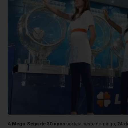
A
Mega-Sena de 30 anos
sorteia neste domingo,
24 d