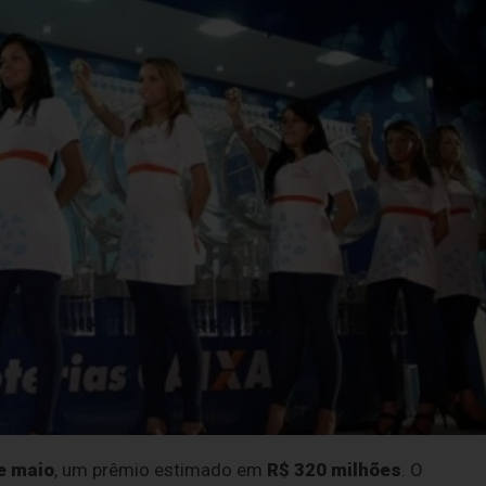
e maio
, um prêmio estimado em
R$ 320 milhões
. O