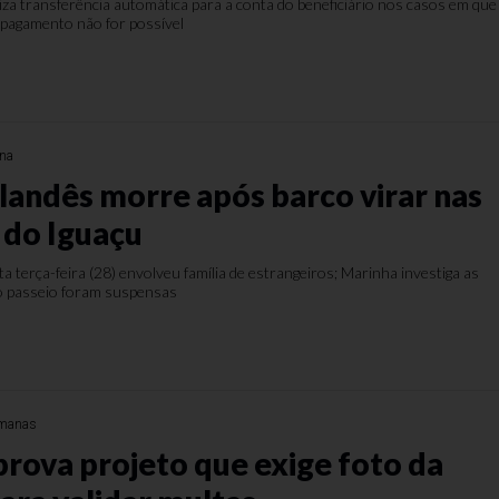
iza transferência automática para a conta do beneficiário nos casos em que
 pagamento não for possível
na
olandês morre após barco virar nas
 do Iguaçu
ta terça-feira (28) envolveu família de estrangeiros; Marinha investiga as
do passeio foram suspensas
emanas
rova projeto que exige foto da