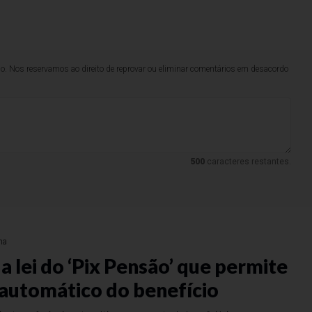
lo. Nos reservamos ao direito de reprovar ou eliminar comentários em desacordo
500
caracteres restantes.
na
 lei do ‘Pix Pensão’ que permite
automático do benefício