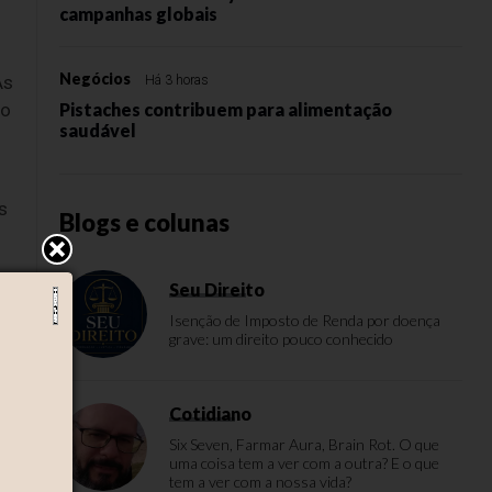
campanhas globais
Negócios
As
Há 3 horas
vo
Pistaches contribuem para alimentação
saudável
s
Blogs e colunas
Seu Direito
Isenção de Imposto de Renda por doença
grave: um direito pouco conhecido
io
Cotidiano
Six Seven, Farmar Aura, Brain Rot. O que
uma coisa tem a ver com a outra? E o que
tem a ver com a nossa vida?