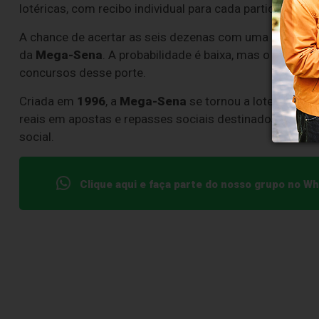
lotéricas, com recibo individual para cada participante
A chance de acertar as seis dezenas com uma aposta s
da
Mega-Sena
. A probabilidade é baixa, mas o tamanh
concursos desse porte.
Criada em
1996
, a
Mega-Sena
se tornou a loteria mais
reais em apostas e repasses sociais destinados a área
social.
Clique aqui e faça parte do nosso grupo no W