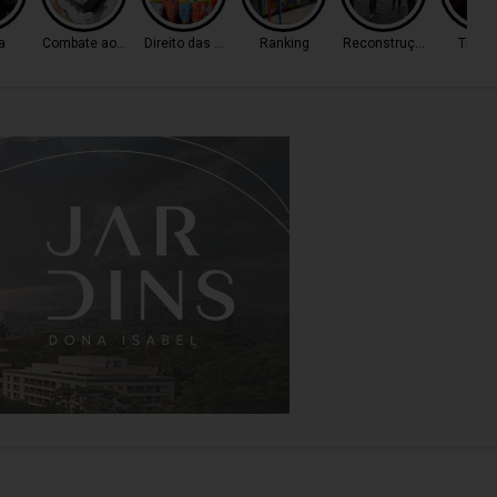
a
Combate ao Tráfico
Direito das Mulheres
Ranking
Reconstrução
Trânsi