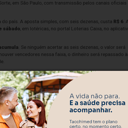
Sorte, em São Paulo, com transmissão pelos canais oficiais
a do país. A aposta simples, com seis dezenas, custa
R$ 6
. 
e sábado
, em lotéricas, no portal Loterias Caixa, no aplicati
acumula
. Se ninguém acertar as seis dezenas, o valor será
houver vencedores nessa faixa, o dinheiro será repassado à
de.
inicial previsto para a edição comemorativa era de
R$ 150
 a
R$ 300 milhões
e foi atualizado para
R$ 320 milhões
,
s em todo o país. Concursos especiais costumam atrair
abalho, além de pessoas que apostam apenas quando o prêm
cota. A Caixa permite o registro oficial de bolões em