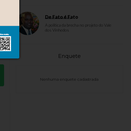
is
De Fato é Fato
A política da brecha no projeto do Vale
dos Vinhedos
Enquete
Nenhuma enquete cadastrada