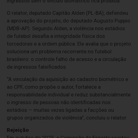
ingressos sem o vínculo biométrico fica proibida.
O relator, deputado Capitão Alden (PL-BA), defendeu
a aprovação do projeto, do deputado Augusto Puppio
(MDB-AP). Segundo Alden, a violência nos estádios
de futebol desafia a integridade física dos
torcedores e a ordem pública. Ele avalia que o projeto
soluciona um problema recorrente no futebol
brasileiro: o controle falho de acesso e a circulação
de ingressos falsificados.
“A vinculação da aquisição ao cadastro biométrico e
ao CPF, como propõe o autor, fortalece a
responsabilidade individual e reduz substancialmente
o ingresso de pessoas não identificadas nos
estádios — muitas vezes ligadas a facções ou
grupos organizados de violência”, concluiu o relator.
Rejeição
Em outubro de 2025, a Comissão de Esporte rejeitou