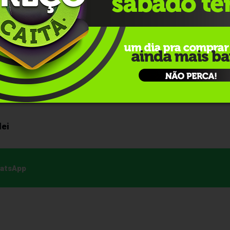
lo relator apontam que o Brasil possui mais de 34 mil
nal e o restante com famílias acolhedoras. A faixa etária d
 5.124 jovens acolhidos.
, pelas comissões de Previdência, Assistência Social, Infânci
nstituição e Justiça e de Cidadania. Para virar lei, o texto
lei
hatsApp