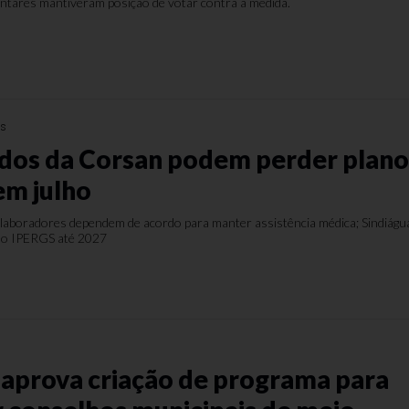
ntares mantiveram posição de votar contra a medida.
es
dos da Corsan podem perder plan
em julho
colaboradores dependem de acordo para manter assistência médica; Sindiágu
do IPERGS até 2027
aprova criação de programa para