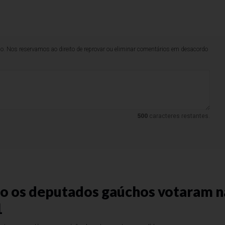
lo. Nos reservamos ao direito de reprovar ou eliminar comentários em desacordo
500
caracteres restantes.
o os deputados gaúchos votaram n
1