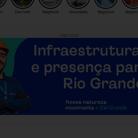
as
Deu ruim
Negócios
Sociedade
Negócios
Negóci
PUBLICIDADE