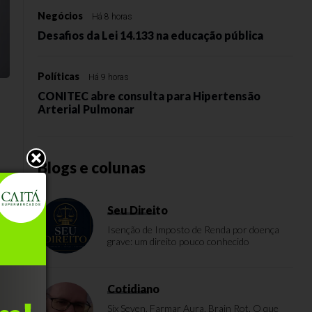
Negócios
Há 8 horas
Desafios da Lei 14.133 na educação pública
Políticas
Há 9 horas
CONITEC abre consulta para Hipertensão
Arterial Pulmonar
o
Blogs e colunas
de
Seu Direito
Isenção de Imposto de Renda por doença
grave: um direito pouco conhecido
Cotidiano
Six Seven, Farmar Aura, Brain Rot. O que