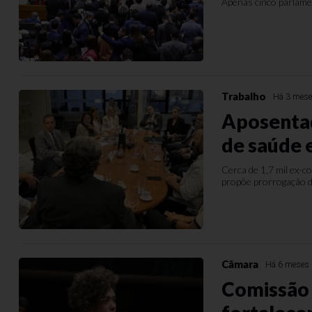
Apenas cinco parlame
Trabalho
Há 3 mes
Aposenta
de saúde 
Cerca de 1,7 mil ex-
propõe prorrogação 
Câmara
Há 6 meses
Comissão 