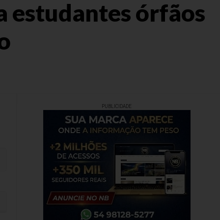
a estudantes órfãos
o
PUBLICIDADE
imento