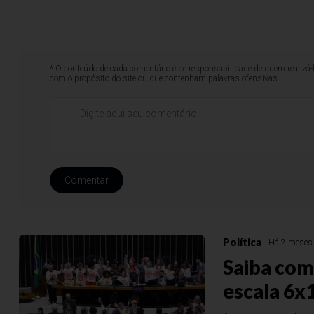
* O conteúdo de cada comentário é de responsabilidade de quem realizá-
com o propósito do site ou que contenham palavras ofensivas.
Comentar
Política
Há 2 meses
Saiba com
escala 6x