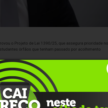
vou o Projeto de Lei 1390/25, que assegura prioridade n
 estudantes órfãos que tenham passado por acolhimento
com os argumentos do autor, deputado Aureo Ribeiro
em alterações. “A iniciativa é de fácil implementação e po
lnerabilidade social que, em breve, precisarão de autonomia
es condições para ingresso e permanência em cursos
ráveis socialmente. "Como os jovens órfãos acolhidos em
se.