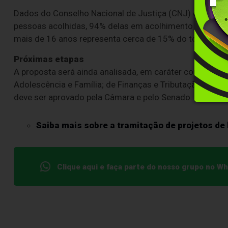
Dados do Conselho Nacional de Justiça (CNJ) citados pe
pessoas acolhidas, 94% delas em acolhimento institucio
mais de 16 anos representa cerca de 15% do total, com
Próximas etapas
A proposta será ainda analisada, em
caráter conclusivo
Adolescência e Família; de Finanças e Tributação; e de Co
deve ser aprovado pela Câmara e pelo Senado.
Saiba mais sobre a tramitação de projetos de 
Clique aqui e faça parte do nosso grupo no W