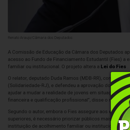
Renato Araujo/Câmara dos Deputados
A Comissão de Educação da Câmara dos Deputados apro
acesso ao Fundo de Financiamento Estudantil (Fies) a
familiar ou institucional. O projeto altera a
Lei do Fies
.
O relator, deputado Duda Ramos (MDB-RR), concordou 
(Solidariedade-RJ), e defendeu a aprovação do projeto s
ajudar a mudar a realidade de jovens em situação de vu
financeira e qualificação profissional”, disse o relator.
Segundo o autor, embora o Fies assegure aos estudant
superiores, é necessário priorizar públicos mais vulne
instituição de acolhimento familiar ou institucional”, dis