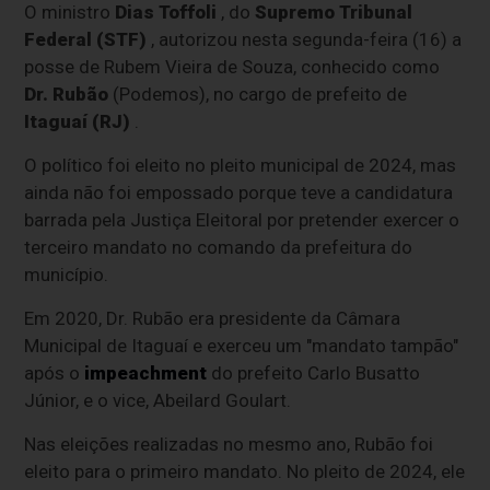
O ministro
Dias Toffoli
, do
Supremo Tribunal
Federal (STF)
, autorizou nesta segunda-feira (16) a
posse de Rubem Vieira de Souza, conhecido como
Dr. Rubão
(Podemos), no cargo de prefeito de
Itaguaí (RJ)
.
O político foi eleito no pleito municipal de 2024, mas
ainda não foi empossado porque teve a candidatura
barrada pela Justiça Eleitoral por pretender exercer o
terceiro mandato no comando da prefeitura do
município.
Em 2020, Dr. Rubão era presidente da Câmara
Municipal de Itaguaí e exerceu um "mandato tampão"
após o
impeachment
do prefeito Carlo Busatto
Júnior, e o vice, Abeilard Goulart.
Nas eleições realizadas no mesmo ano, Rubão foi
eleito para o primeiro mandato. No pleito de 2024, ele