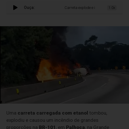
Ouça:
Carreta explode e interdita a BR-101 em 
1.0x
Uma
carreta carregada com etanol
tombou,
explodiu e causou um incêndio de grandes
proporções na
BR-101
, em
Palhoça
, na Grande