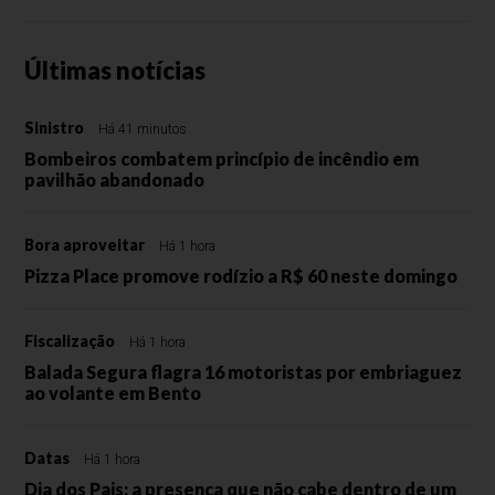
Últimas notícias
Sinistro
Há 41 minutos
Bombeiros combatem princípio de incêndio em
pavilhão abandonado
Bora aproveitar
Há 1 hora
Pizza Place promove rodízio a R$ 60 neste domingo
Fiscalização
Há 1 hora
Balada Segura flagra 16 motoristas por embriaguez
ao volante em Bento
Datas
Há 1 hora
Dia dos Pais: a presença que não cabe dentro de um