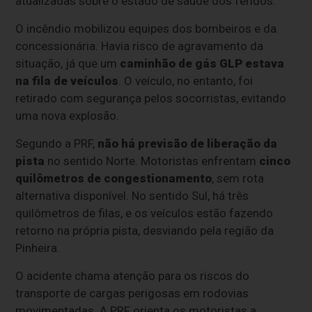
atualizadas sobre o estado de saúde dos feridos.
O incêndio mobilizou equipes dos bombeiros e da
concessionária. Havia risco de agravamento da
situação, já que um
caminhão de gás GLP estava
na fila de veículos
. O veículo, no entanto, foi
retirado com segurança pelos socorristas, evitando
uma nova explosão.
Segundo a PRF,
não há previsão de liberação da
pista
no sentido Norte. Motoristas enfrentam
cinco
quilômetros de congestionamento
, sem rota
alternativa disponível. No sentido Sul, há três
quilômetros de filas, e os veículos estão fazendo
retorno na própria pista, desviando pela região da
Pinheira.
O acidente chama atenção para os riscos do
transporte de cargas perigosas em rodovias
movimentadas. A PRF orienta os motoristas a