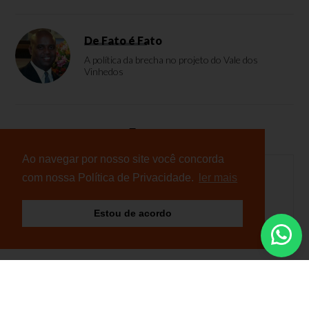
De Fato é Fato
A política da brecha no projeto do Vale dos
Vinhedos
Enquete
Ao navegar por nosso site você concorda
com nossa Política de Privacidade.
ler mais
Nenhuma enquete cadastrada
Estou de acordo
© Copyright 2026 - NB Notícias - Todos os direitos
reservados