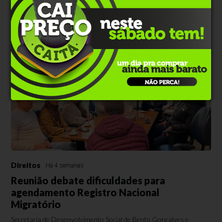
Comentar
Direitos
Há 4 semanas
Reunião debate dificuldades para
agendamento Registro Nacional
Migratório
Secretaria de Desenvolvimento Social de Bento Gonçalves e