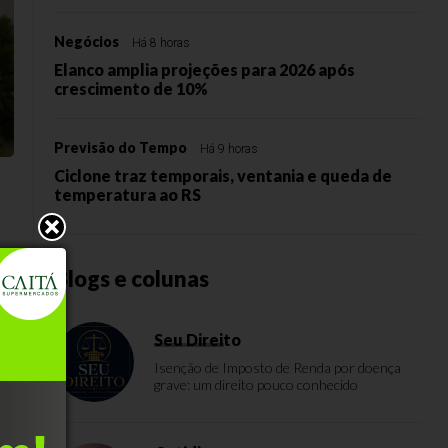
Negócios
Há 8 horas
Elanco amplia projeções para 2026 após
crescimento de 10%
Previsão do Tempo
Há 9 horas
Ciclone traz temporais, ventania e queda de
temperatura ao RS
Blogs e colunas
Seu Direito
Isenção de Imposto de Renda por doença
grave: um direito pouco conhecido