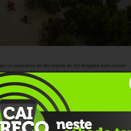
a os municípios do Rio Grande do Sul atingidos pelo ciclone
ma sexta-feira, 23 de junho. A ação é uma parceria da Prefeitura
sportes e Desenvolvimento Social (Sedes),
e o
Corpo de
eiros, na Avenida Osvaldo Aranha, até o dia 23. Quem puder
s e calçados), cobertores, itens de higiene pessoal, de limpeza e