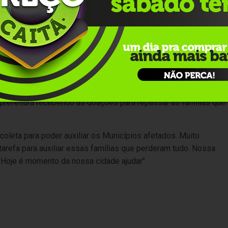
ela Secretaria de Esportes e Desenvolvimento Social, a partir d
fixo aqui no corpo de Bombeiros e também recolhendo e já
ções", destaca o secretário Eduardo Virissimo.
"muito importante esse apoio as comunidades. O corpo de
pessoas, tem cerca de 500 militares envolvidos nas operações
refeitura recebendo as doações para repassar as famílias que
oleta para poder auxiliar os Municípios afetados. Muito
tarefa para auxiliar essas famílias que perderam tudo. Nossa
. Hoje é momento da nossa cidade ajudar".