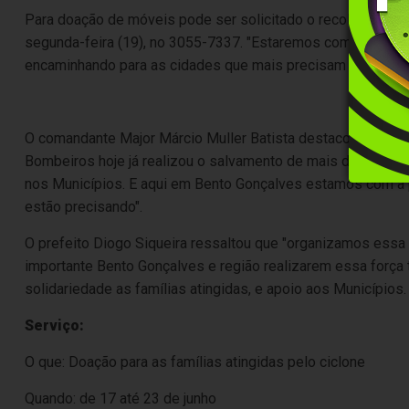
Para doação de móveis pode ser solicitado o recolhimento p
segunda-feira (19), no 3055-7337. "Estaremos com o ponto 
encaminhando para as cidades que mais precisam essas doa
O comandante Major Márcio Muller Batista destacou que é 
Bombeiros hoje já realizou o salvamento de mais de 2.400 
nos Municípios. E aqui em Bento Gonçalves estamos com a p
estão precisando".
O prefeito Diogo Siqueira ressaltou que "organizamos essa c
importante Bento Gonçalves e região realizarem essa força 
solidariedade as famílias atingidas, e apoio aos Municípios
Serviço:
O que: Doação para as famílias atingidas pelo ciclone
Quando: de 17 até 23 de junho