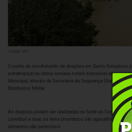
Crédito: AFP
O ponto de recolhimento de
doações em Bento Gonçalves par
extratropical na última semana estará disponível até a próxi
Municipal, através da
Secretaria de Segurança (Semseg) e E
Bombeiros Militar.
As doações podem ser realizadas na Sede do Corpo de Bomb
contribuir e doar, os itens prioritários são agasalhos (roupa
alimentos não-perecíveis.