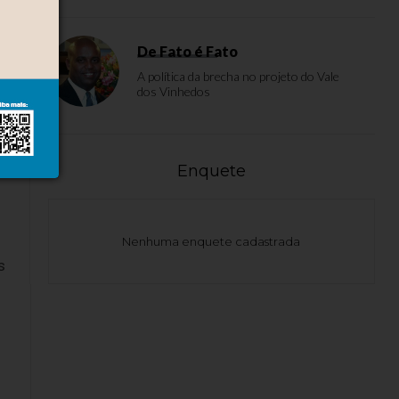
De Fato é Fato
A política da brecha no projeto do Vale
dos Vinhedos
Enquete
Nenhuma enquete cadastrada
s