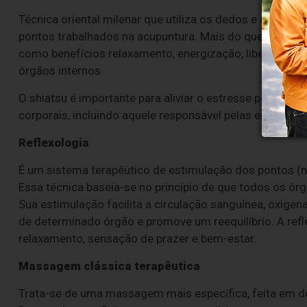
Técnica oriental milenar que utiliza os dedos e a palma
pontos trabalhados na acupuntura. Mais do que uma ma
como benefícios relaxamento, energização, liberação 
órgãos internos.
O shiatsu é importante para aliviar o estresse porque p
corporais, incluindo aquele responsável pelas emoções.
Reflexologia
É um sistema terapêutico de estimulação dos pontos (n
Essa técnica baseia-se no princípio de que todos os órg
Sua estimulação facilita a circulação sanguínea, oxigen
de determinado órgão e promove um reequilíbrio. A re
relaxamento, sensação de prazer e bem-estar.
Massagem clássica terapêutica
Trata-se de uma massagem mais específica, feita em de