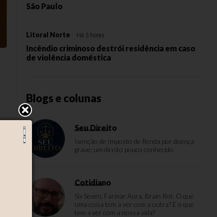
São Paulo
Litoral Norte
Há 3 horas
Incêndio criminoso destrói residência em caso
de violência doméstica
Blogs e colunas
Seu Direito
Isenção de Imposto de Renda por doença
e,
grave: um direito pouco conhecido
Cotidiano
Six Seven, Farmar Aura, Brain Rot. O que
uma coisa tem a ver com a outra? E o que
tem a ver com a nossa vida?