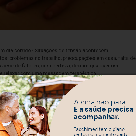
 um dia corrido? Situações de tensão acontecem
os, problemas no trabalho, preocupações em casa, falta de
a série de fatores, com certeza, deixam qualquer um
que relaxar com uma massagem terapêutica.
juda também a amenizar alguns desequilíbrios como a dor,
mados com quem está em período pós-operatório, com febr
seis tipos de massagem que acabam com seu estresse e