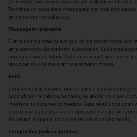
De acordo com fisioterapeutas, para aliviar o estresse
Trabalhando essa duas massagens em conjunto é possív
emoções mal trabalhadas.
Massagem relaxante
É uma técnica mais suave que utiliza movimentos desli
uma sensação de conforto e descanso. Essa massagem é 
combate à irritabilidade, falta de concentração e má ci
provocando a calma e um relaxamento mental.
Reiki
Uma técnica tradicional que se baseia na transmissão
específicas na cabeça, no tórax, no abdômen e nas costa
interfere no tratamento médico. Gera resultados positivo
o estresse, sua eficácia é comprovada na cura de feri
de coluna, angústia, síndrome do pânico e depressão.
Terapia das pedras quentes