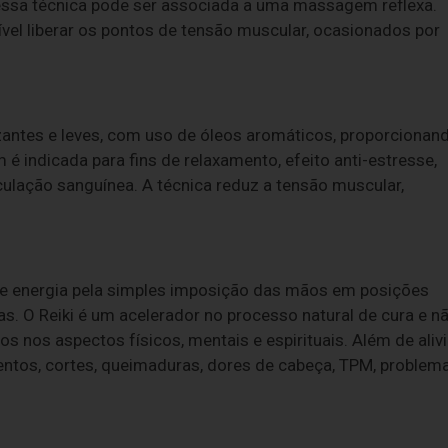
, essa técnica pode ser associada a uma massagem reflexa.
el liberar os pontos de tensão muscular, ocasionados por
zantes e leves, com uso de óleos aromáticos, proporcionan
indicada para fins de relaxamento, efeito anti-estresse,
rculação sanguínea. A técnica reduz a tensão muscular,
 de energia pela simples imposição das mãos em posições
s. O Reiki é um acelerador no processo natural de cura e n
s nos aspectos físicos, mentais e espirituais. Além de alivi
mentos, cortes, queimaduras, dores de cabeça, TPM, problem