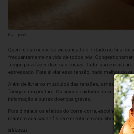
Divulgação
Quem é que nunca se viu cansado e irritado no final de
frequentemente na vida de todos nós. Congestionament
tempo para fazer diversas coisas. Tudo isso e mais um
estressado. Para aliviar essa tensão, nada melhor do 
Além de livrar os músculos das tensões, a massagem a
fadiga e má postura. Os únicos cuidados devem ser to
inflamação e outras doenças graves.
Para diminuir os efeitos do corre-corre, escolhemos 
mantêm sua saúde física e mental em equilíbrio.
Shiatsu