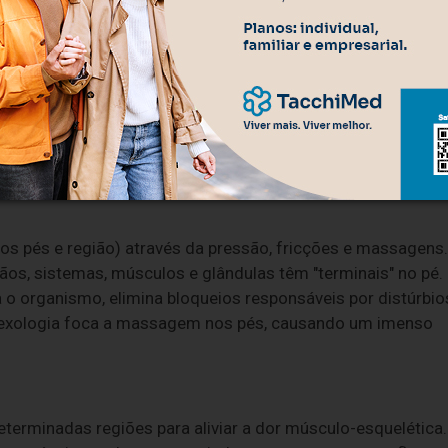
 das mãos para fazer pressão sobre a pele, atingindo os
ssagem, o shiatsu faz parte da medicina chinesa e tem
dos pontos de tensão muscular e melhora da função dos
romove reequilíbrio energético de todos os sistemas
os pés e região) através da pressão, fricções e massagens.
ãos, sistemas, músculos e glândulas têm "terminais" no pé.
a o organismo, elimina bloqueios responsáveis por distúrbio
flexologia foca a massagem nos pés, causando um imenso
terminadas regiões para aliviar a dor músculo-esquelética.