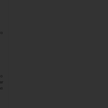
do
ão
ar
as