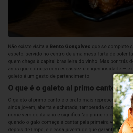
Não existe visita a
Bento Gonçalves
que se complete
espeto, servido no centro de uma mesa farta de polenta
quem chega à capital brasileira do vinho. Mas por trás
anos que começa com escassez e engenhosidade — e qu
galeto é um gesto de pertencimento.
O que é o galeto al primo canto
O galeto al primo canto é o prato mais representativo d
ainda jovem, aberta e achatada, temperada com uma pas
nome vem do italiano e significa "ao primeiro canto" — r
quando o galo começa a cantar pela primeira vez. Não
depois de limpo, e é essa juventude que garante a carne