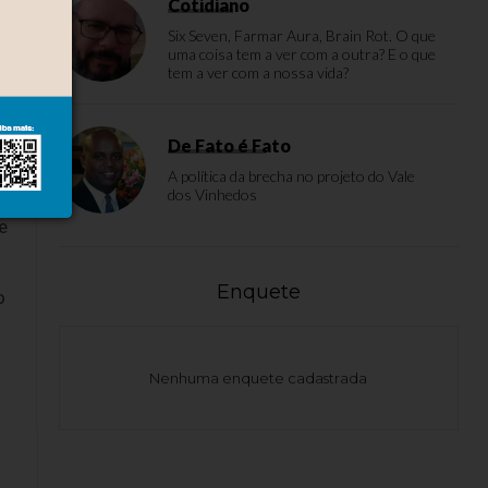
Cotidiano
Six Seven, Farmar Aura, Brain Rot. O que
uma coisa tem a ver com a outra? E o que
tem a ver com a nossa vida?
De Fato é Fato
A política da brecha no projeto do Vale
dos Vinhedos
e
Enquete
o
Nenhuma enquete cadastrada