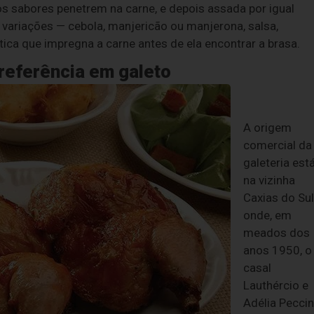
os sabores penetrem na carne, e depois assada por igual
variações — cebola, manjericão ou manjerona, salsa,
ca que impregna a carne antes de ela encontrar a brasa.
referência em galeto
A origem
comercial da
galeteria est
na vizinha
Caxias do Sul
onde, em
meados dos
anos 1950, o
casal
Lauthércio e
Adélia Peccin