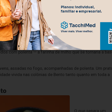
cha
s e a região Uva e Vinho, a partir de 1875, vinham em sua
 e da Lombardia. Ao chegarem, receberam lotes pequenos, de
ência: milho, trigo e videiras. Faltava proteína. Não havia,
mais de grande porte. A solução veio da mata: os colonos
dos com polenta — a farinha de milho que se tornaria a bas
, jovens, assadas no fogo, acompanhadas de polenta. Um prat
dade vivida nas colônias de Bento tanto quanto em toda a
eto
O que separa um