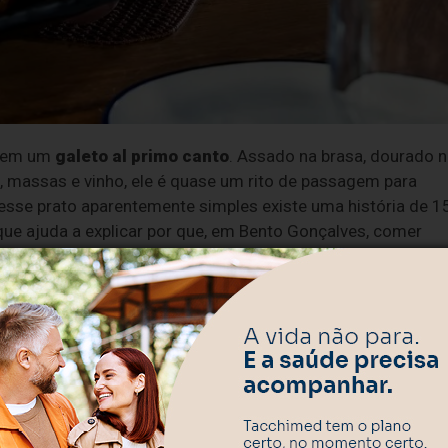
 sem um
galeto al primo canto
. Assado na brasa, dourado 
, massas e vinho, ele é quase um rito de passagem para
 desse prato aparentemente simples existe uma história de 1
e ajuda a explicar por que, em Bento Gonçalves, comer
a
culinária típica
da
Serra Gaúcha
: uma ave de leite, abati
ta aromática e assada no espeto sobre a brasa de carvão.
eferência à ave abatida por volta dos 25 a 30 dias de vida,
 é frango comum: pesa no máximo entre 500 e 700 gramas
 macia e o sabor delicado.