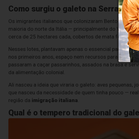
Como surgiu o galeto na Serra Gaú
Os imigrantes italianos que colonizaram Bento Gonçalve
maioria do norte da Itália — principalmente do Vêneto
cerca de 25 hectares cada, cobertos de mata fechada.
Nesses lotes, plantavam apenas o essencial para a subsist
nos primeiros anos, espaço nem recursos para criar ani
passaram a caçar passarinhos, assados na brasa e servi
da alimentação colonial.
Ali nasceu a ideia que viraria o galeto: aves pequenas
que nasceu da necessidade de quem tinha pouco — reali
região da
imigração italiana
.
Qual é o tempero tradicional do gal