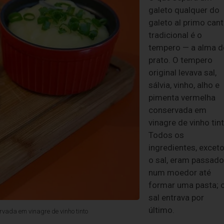
galeto qualquer do
galeto al primo can
tradicional é o
tempero — a alma d
prato. O tempero
original levava sal,
sálvia, vinho, alho e
pimenta vermelha
conservada em
vinagre de vinho tint
Todos os
ingredientes, excet
o sal, eram passad
num moedor até
formar uma pasta; 
sal entrava por
último.
ervada em vinagre de vinho tinto