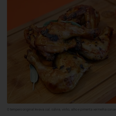
O tempero original levava sal, sálvia, vinho, alho e pimenta vermelha cons