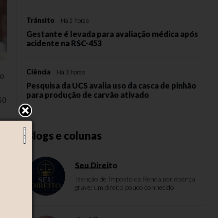
Trânsito
Há 2 horas
Gestante é levada para avaliação médica após
acidente na RSC-453
Ciência
Há 3 horas
no
Pesquisa da UCS avalia uso da casca de pinhão
para produção de carvão ativado
50
Blogs e colunas
da
Seu Direito
 O
Isenção de Imposto de Renda por doença
grave: um direito pouco conhecido