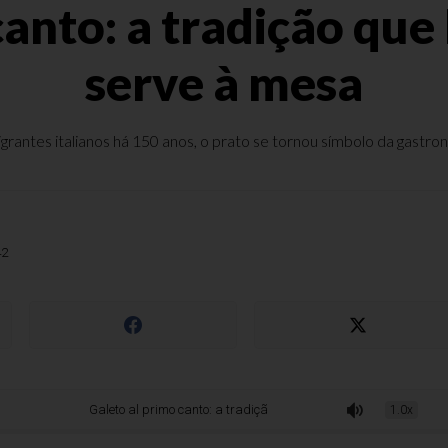
canto: a tradição qu
serve à mesa
rantes italianos há 150 anos, o prato se tornou símbolo da gastro
42
Galeto al primo canto: a tradição que Bento Gonçalves serve à mesa
1.0x