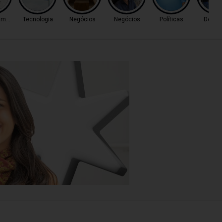
nimento
Tecnologia
Negócios
Negócios
Políticas
Deu r