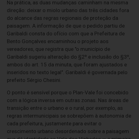
Na prática, as duas mudanças caminham na mesma
direção: deixar o miolo urbano das três cidades fora
do alcance das regras regionais de proteção da
paisagem. A informação de que o pedido partiu de
Garibaldi consta do ofício com que a Prefeitura de
Bento Gonçalves encaminhou o projeto aos
vereadores, que registra que "o município de
Garibaldi sugeriu alteração do §2º e inclusão do §3º,
ambos do art. 15 da minuta, que foram ajustados e
inseridos no texto legal". Garibaldi é governada pelo
prefeito Sérgio Chesini.
O ponto é sensível porque o Plan-Vale foi concebido
com a lógica inversa em outras zonas. Nas áreas de
transição entre o urbano e o rural, por exemplo, as
regras intermunicipais se sobrepõem à autonomia de
cada prefeitura, justamente para evitar o
crescimento urbano desordenado sobre a paisagem
que dá identidade ao Vale dos Vinhedos — a primeira