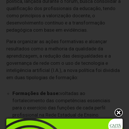
política, lançada durante o fórum, busca consolidar a
qualificação dos profissionais da educação, tendo
como princípios a valorização docente, o
desenvolvimento contínuo e a transformação
pedagógica com base em evidências.
Para organizar as ações formativas e alcançar
resultados como a melhoria da qualidade da
aprendizagem, a redução das desigualdades e a
governança de rede com o uso de tecnologia e
inteligência artificial (I.A.), a nova política foi dividida
em duas tipologias de formação:
Formações de base
:
voltadas ao
fortalecimento das competências essenciais
para o exercício das funções de cada perfil
profissional na Rede Estadual de Ensino.
Formações de aperfeiçoamento
:
destinadas