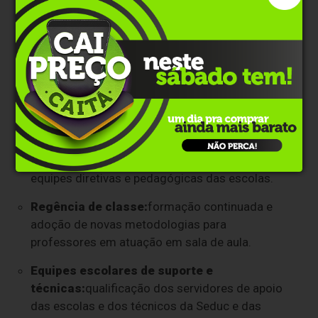
ao aprofundamento de conhecimentos
específicos e ao desenvolvimento de
especializações profissionais.
Assim, as diretrizes serão implementadas de forma
prática por meio de quatro eixos estruturantes, que
orientam e norteiam as ações na Rede Estadual:
Gestão educacional
:
fortalecimento das
equipes diretivas e pedagógicas das escolas.
Regência de classe
:
formação continuada e
adoção de novas metodologias para
professores em atuação em sala de aula.
Equipes escolares de suporte e
técnicas
:
qualificação dos servidores de apoio
das escolas e dos técnicos da Seduc e das