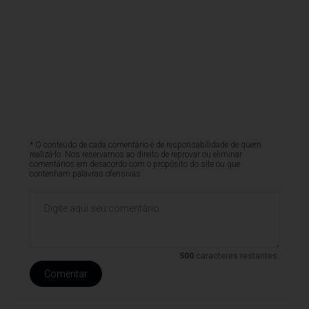
* O conteúdo de cada comentário é de responsabilidade de quem
realizá-lo. Nos reservamos ao direito de reprovar ou eliminar
comentários em desacordo com o propósito do site ou que
contenham palavras ofensivas.
500
caracteres restantes.
Comentar