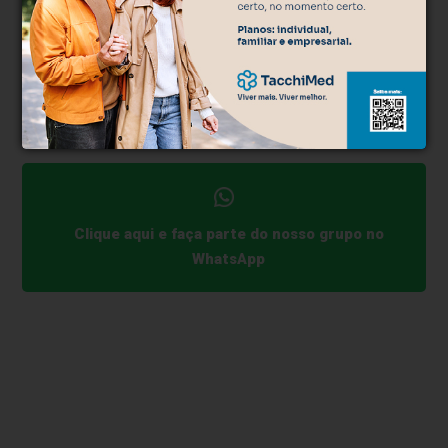
copromoção da Febrac, da Federação dos
Trabalhadores na Agricultura no Rio Grande do Sul
(Fetag-RS), da Farsul e da prefeitura de Esteio.
Texto: Ascom Gadolando e Seapi
Edição: Secom
Clique aqui e faça parte do nosso grupo no
WhatsApp