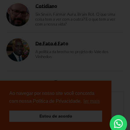
Cotidiano
Six Seven, Farmar Aura, Brain Rot. O que uma
coisa tem a ver com a outra? E o que tem a ver
com a nossa vida?
De Fato é Fato
A política da brecha no projeto do Vale dos
Vinhedos
Enquete
Ao navegar por nosso site você concorda
com nossa Política de Privacidade.
ler mais
Nenhuma enquete cadastrada
Estou de acordo