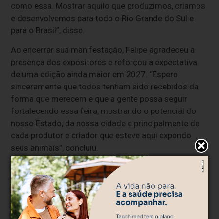
como essa. Mostrar aquilo que produzimos, criamos
e desenvolvemos para todo o Rio Grande do Sul e
para o Brasil”, disse.
Ao encerrar sua manifestação, Felipe agradeceu a
presença dos expositores e reforçou a expectativa
de uma edição ainda maior em 2027. “Espero
sinceramente que todos tenham sido recebidos da
forma que merecem e que a gente possa seguir
fortalecendo essa feira, mostrando o potencial do
nosso Estado, da nossa cidade e principalmente de
cada produtor e criador que esteve aqui expondo
seus animais”, concluiu.
Sobre a feira
Considerada a maior feira agropecuária do primeiro
semestre do Rio Grande do Sul, a Fenasul Expoleite é
realizada pela Seapi e pela Gadolando, com