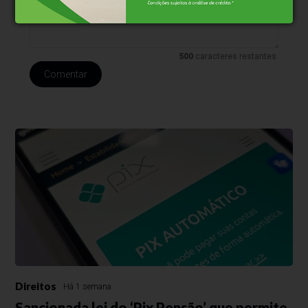
500
caracteres restantes.
Comentar
Direitos
Há 1 semana
Sancionada lei do ‘Pix Pensão’ que permite