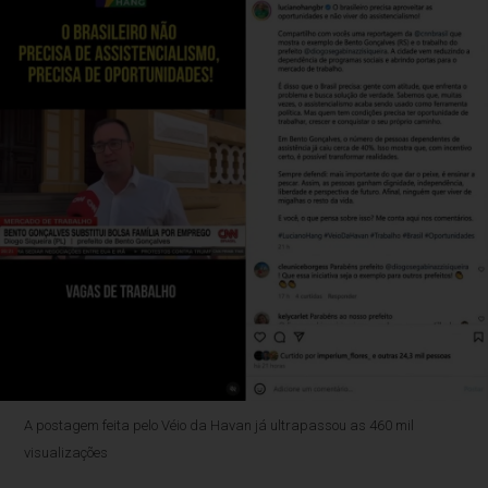
A postagem feita pelo Véio da Havan já ultrapassou as 460 mil
visualizações