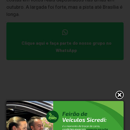
outubro. A largada foi forte, mas a pista até Brasília é
longa.
Clique aqui e faça parte do nosso grupo no
WhatsApp