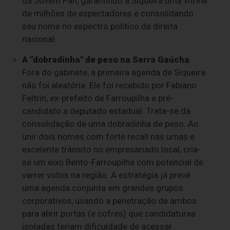
da Jovem Pan, garantindo a Siqueira uma vitrine
de milhões de espectadores e consolidando
seu nome no espectro político da direita
nacional.
A "dobradinha" de peso na Serra Gaúcha
Fora do gabinete, a primeira agenda de Siqueira
não foi aleatória. Ele foi recebido por Fabiano
Feltrin, ex-prefeito de Farroupilha e pré-
candidato a deputado estadual. Trata-se da
consolidação de uma dobradinha de peso. Ao
unir dois nomes com forte recall nas urnas e
excelente trânsito no empresariado local, cria-
se um eixo Bento-Farroupilha com potencial de
varrer votos na região. A estratégia já prevê
uma agenda conjunta em grandes grupos
corporativos, usando a penetração de ambos
para abrir portas (e cofres) que candidaturas
isoladas teriam dificuldade de acessar.