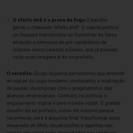
O efeito ímã e a prova de fogo
O barulho
gerou o chamado "efeito ímã". O capital político
de Siqueira transbordou as fronteiras da Serra,
atraindo o interesse de pré-candidatos de
cidades como Lajeado e Esteio, que já buscam
colar suas imagens à do ex-prefeito.
O veredito:
Diogo Siqueira demonstrou que entende
as regras do jogo moderno, misturando a viralização
de pautas ideológicas com o pragmatismo das
alianças empresariais. Contudo, na política, o
engajamento digital é uma moeda volátil. O grande
desafio do ex-prefeito, como ele mesmo parece
reconhecer, será a alquimia final: transformar essa
enxurrada de
likes
, visualizações e tapinhas nas
costas em votos reais depositados nas urnas em