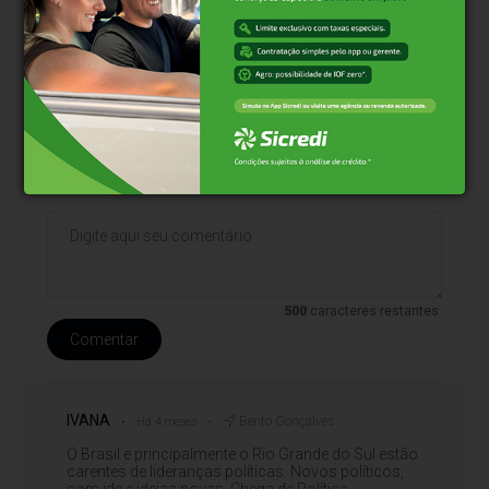
* O conteúdo de cada comentário é de responsabilidade de quem
realizá-lo. Nos reservamos ao direito de reprovar ou eliminar
comentários em desacordo com o propósito do site ou que
contenham palavras ofensivas.
500
caracteres restantes.
Comentar
IVANA
Bento Gonçalves
Há 4 meses
O Brasil e principalmente o Rio Grande do Sul estão
carentes de lideranças políticas. Novos políticos,