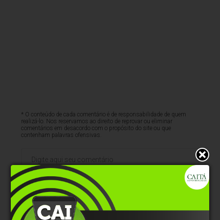
* O conteúdo de cada comentário é de responsabilidade de quem
realizá-lo. Nos reservamos ao direito de reprovar ou eliminar
comentários em desacordo com o propósito do site ou que
contenham palavras ofensivas.
500
caracteres restantes.
Comentar