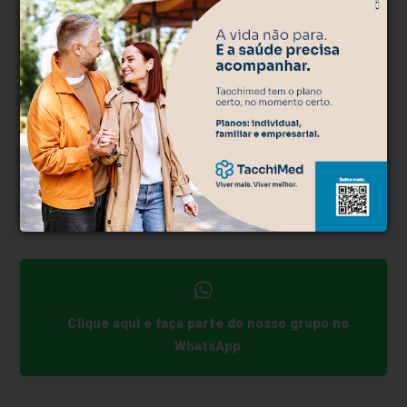
Os resultados do modelo no interior do estado do
Rio motivaram o ortopedista a orientar outros
colegas. Hoje, ele ministra mentoria para médicos
ortopedistas de diferentes regiões do Brasil, com
foco em gestão do cuidado, criação de planos de
acompanhamento e organização do consultório para
condições como artrose, dor crônica e sarcopenia. A
proposta é replicar o que está dando certo — metas,
reavaliação e critérios de ajuste — respeitando as
particularidades de cada serviço.
Clique aqui e faça parte do nosso grupo no
WhatsApp