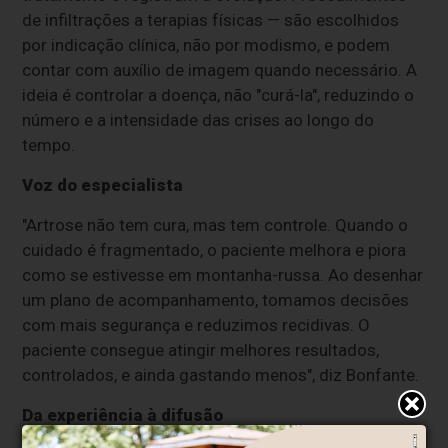
de infiltrações a terapias físicas — são escolhidos
por indicação clínica, não por modismo, e podem
contar com auxílio de imagem quando necessário. A
ideia é controlar a doença, não "curá-la", reduzindo o
número e a intensidade das crises ao longo do
tempo.
Voz do especialista
"Artrose não tem cura, mas tem controle. Quando o
cuidado é fragmentado, o paciente melhora e piora
como se estivesse em montanha-russa. Ao desenhar
um plano de acompanhamento, tomamos decisões
com mais segurança e reduzimos recidivas. O
paciente consegue atingir melhores resultados,
controlados, e ainda gastando menos", diz Bonfante.
Da experiência à difusão