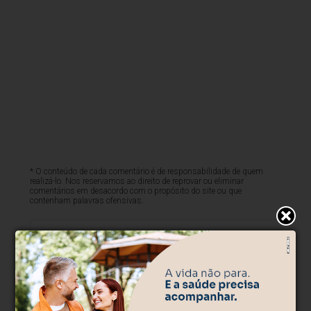
* O conteúdo de cada comentário é de responsabilidade de quem
realizá-lo. Nos reservamos ao direito de reprovar ou eliminar
comentários em desacordo com o propósito do site ou que
contenham palavras ofensivas.
500
caracteres restantes.
Comentar