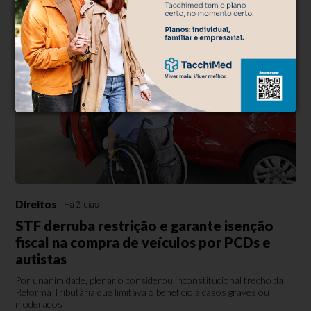
Direitos
Há 2 dias
STF derruba restrição e garante isenção
fiscal na compra de veículos por PCDs e
autistas
Por unanimidade, plenário considerou inconstitucional trecho da
Reforma Tributária que limitava o benefício a casos graves ou
moderados