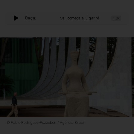
Ouça:
STF começa a julgar réus do Núcleo 4 dos acu
1.0x
© Fabio Rodrigues-Pozzebom/ Agência Brasil