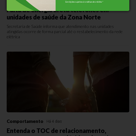
Tecnologia
Há 2 dias
Falta de energia afeta telefones em
unidades de saúde da Zona Norte
Secretaria de Saúde informa que atendimento nas unidades
atingidas ocorre de forma parcial até o restabelecimento da rede
elétrica
Comportamento
Há 4 dias
Entenda o TOC de relacionamento,