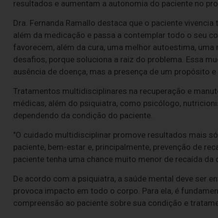
resultados e aumentam a autonomia do paciente no pro
Dra. Fernanda Ramallo destaca que o paciente vivencia 
além da medicação e passa a contemplar todo o seu cont
favorecem, além da cura, uma melhor autoestima, uma m
desafios, porque soluciona a raiz do problema. Essa m
ausência de doença, mas a presença de um propósito e q
Tratamentos multidisciplinares na recuperação e manu
médicas, além do psiquiatra, como psicólogo, nutricionis
dependendo da condição do paciente.
"O cuidado multidisciplinar promove resultados mais s
paciente, bem-estar e, principalmente, prevenção de re
paciente tenha uma chance muito menor de recaída da d
De acordo com a psiquiatra, a saúde mental deve ser en
provoca impacto em todo o corpo. Para ela, é fundamen
compreensão ao paciente sobre sua condição e tratame