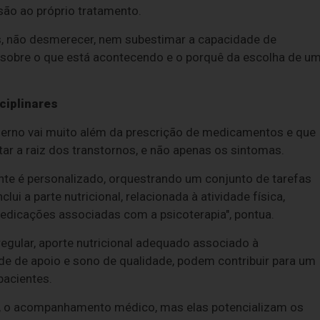
ão ao próprio tratamento.
s, não desmerecer, nem subestimar a capacidade de
s sobre o que está acontecendo e o porquê da escolha de u
ciplinares
oderno vai muito além da prescrição de medicamentos e que
tar a raiz dos transtornos, e não apenas os sintomas.
nte é personalizado, orquestrando um conjunto de tarefas
lui a parte nutricional, relacionada à atividade física,
 medicações associadas com a psicoterapia", pontua.
egular, aporte nutricional adequado associado à
ede de apoio e sono de qualidade, podem contribuir para um
pacientes.
e, o acompanhamento médico, mas elas potencializam os