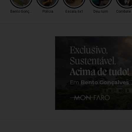
Bento Gonçalves
Polícia
Escala 6x1
Deu ruim
Combate a