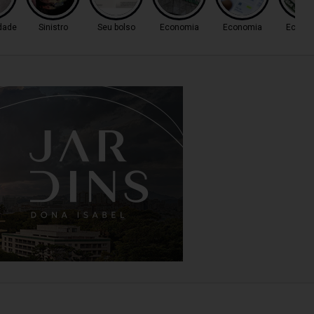
dade
Sinistro
Seu bolso
Economia
Economia
Econo