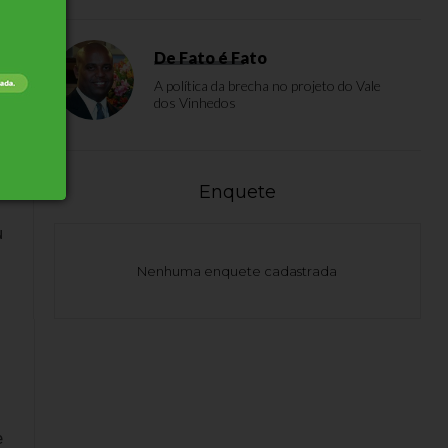
,
De Fato é Fato
A política da brecha no projeto do Vale
dos Vinhedos
Enquete
u
Nenhuma enquete cadastrada
e