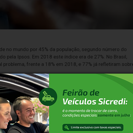
úde no mundo por 45% da população, segundo número do
iado pela Ipsos. Em 2018 este índice era de 27%. No Brasil,
 problema, frente a 18% em 2018, e 77% já refletiram sobr
divulgados pelo site
da Organização das Nações Unidas
idade temporária ligados à saúde mental no trabalho no país
tre os afastamentos de forma geral, os episódios
ade a 20,9% e a depressão recorrente a 12%.
es que explicam o crescimento dos transtornos mentais e a