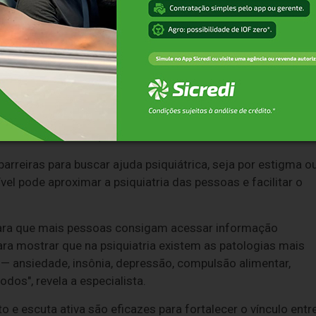
a, houve um aumento no isolamento social e no medo da
tenção urgente porque, sem tratamento, tende à cronicidade
 no limite, eleva as taxas de suicídio", alerta.
ente perdeu a capacidade de estabelecer limites, sobretudo
 sociais se enfraqueceram. As pessoas ficaram retraídas,
 isso virou hábito", destaca.
reiras para buscar ajuda psiquiátrica, seja por estigma o
vel pode aproximar a psiquiatria das pessoas e facilitar o
ara que mais pessoas consigam acessar informação
ra mostrar que na psiquiatria existem as patologias mais
 — ansiedade, insônia, depressão, compulsão alimentar,
os", revela a especialista.
 e escuta ativa são eficazes para fortalecer o vínculo entr