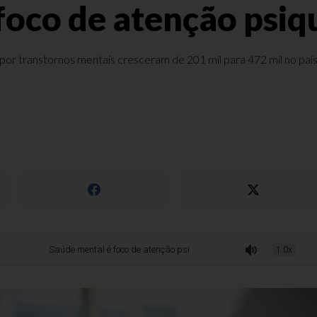
oco de atenção psiqu
r transtornos mentais cresceram de 201 mil para 472 mil no país; 
Saúde mental é foco de atenção psiquiátrica no Brasil
1.0x