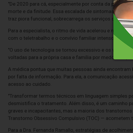
"De 2020 para cá, especialmente por conta da pandemi
morte e da finitude. Essa escalada de sintomas exige a
traz piora funcional, sobrecarrega os serviços de saúde e,
Para a especialista, o ritmo de vida acelerou e muita g
com o teletrabalho e o convívio familiar intenso.
"O uso de tecnologia se tornou excessivo e os vínculos
voltadas para a própria casa e família por medo, e depois
A médica pontua que muitas pessoas ainda encontram bar
por falta de informação. Para ela, a comunicação acessí
acesso ao cuidado.
"Transformar termos técnicos em linguagem simples p
desmistifica o tratamento. Além disso, é um caminho pa
graves e incapacitantes, mas a maioria dos transtornos
Transtorno Obsessivo Compulsivo (TOC) — acometem tod
Para a Dra. Fernanda Ramallo, estratégias de acolhimento