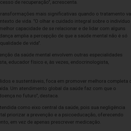
cesso de recuperação", acrescenta.
transformações mais significativas quando o tratamento va
exto de vida. "O olhar e cuidado integral sobre o indivíduo
elhor capacidade de se relacionar e de lidar com alguns
udança amplia a percepção de que a saúde mental não é só
ualidade de vida".
tenção da saúde mental envolvem outras especialidades
ta, educador físico e, às vezes, endocrinologista,
ólidos e sustentáveis, foca em promover melhora completa 
caída. Um atendimento global da saúde faz com que o
oença no futuro", destaca.
tendida como eixo central da saúde, pois sua negligência
tal priorizar a prevenção e a psicoeducação, oferecendo
nto, em vez de apenas prescrever medicação.