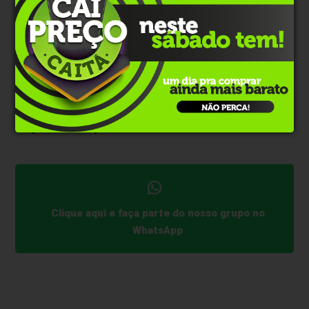
podemos criar protocolos que não apenas focam na
perda de peso, mas também podem atuar
preservando a massa muscular, regulando
marcadores metabólicos e favorecendo o equilíbrio
hormonal", conclui.
Para saber mais, basta acessar:
https://nucleopadovan.com/
Clique aqui e faça parte do nosso grupo no
WhatsApp