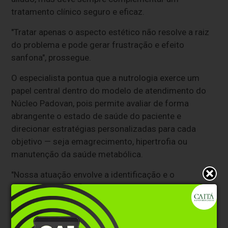
tratamento clínico seguro e eficaz.
"Tratar apenas o aspecto estético não resolve a raiz
do problema e pode gerar frustração e efeito
sanfona", prossegue.
O especialista pontua que a nutrologia exerce um
papel central dentro do modelo de atendimento do
Núcleo Padovan, pois permite avaliar de forma
abrangente o estado de saúde do paciente e
direcionar estratégias personalizadas para cada
objetivo — seja emagrecimento, hipertrofia ou
manutenção da saúde metabólica.
"Nossa atuação envolve a identificação e o
tratamento de deficiências nutricionais, o ajuste fino
da composição corporal e a otimização do
metabolismo. Unindo ciência atualizada, tecnologia e
integração com profissionais de diferentes áreas,