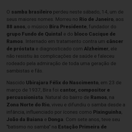
O
samba brasileiro
perdeu neste sábado, 14, um de
seus maiores nomes. Morreu no
Rio de Janeiro
, aos
88 anos
, o músico
Bira Presidente
, fundador do
grupo Fundo de Quintal
e do
bloco Cacique de
Ramos
. Internado em tratamento contra um
câncer
de próstata
e diagnosticado com
Alzheimer
, ele
não resistiu às complicações de saúde e faleceu
rodeado pela admiração de toda uma geração de
sambistas e fãs.
Nascido
Ubirajara Félix do Nascimento
, em 23 de
março de 1937, Bira foi
cantor, compositor e
percussionista
. Natural do bairro de
Ramos
, na
Zona Norte do Rio
, viveu e difundiu o samba desde a
infância, influenciado por ícones como
Pixinguinha
,
João da Baiana
e
Donga
. Com sete anos, teve seu
"batismo no samba" na
Estação Primeira de