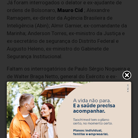
Já foram interrogados o delator e ex-ajudante de
ordens de Bolsonaro,
Mauro Cid
; Alexandre
Ramagem, ex-diretor da Agência Brasileira de
Inteligência (Abin); Almir Garnier, ex-comandante da
Marinha; Anderson Torres, ex-ministro da Justiça e
ex-secretário de segurança do Distrito Federal e
Augusto Heleno, ex-ministro do Gabinete de
Segurança Institucional.
Faltam os interrogatórios de Paulo Sérgio Nogueira e
de Walter Braga Netto, general do Exército e ex-
ministro de Bolsonaro.
O interrogatório dos réus é uma das últimas fases da
ação penal. A expectativa é de que o julgamento que
vai decidir pela condenação ou absolvição do ex-
presidente e dos demais réus ocorra no segundo
semestre deste ano.