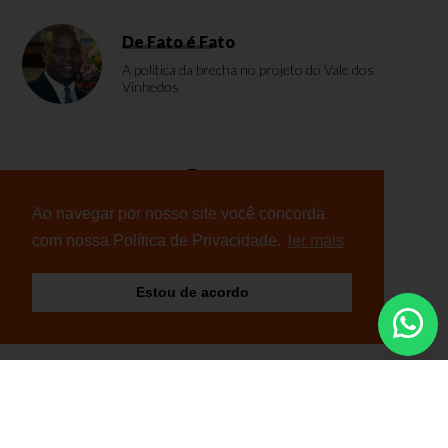
De Fato é Fato
A política da brecha no projeto do Vale dos
Vinhedos
Enquete
Ao navegar por nosso site você concorda
com nossa Política de Privacidade.
ler mais
Nenhuma enquete cadastrada
Estou de acordo
© Copyright 2026 - NB Notícias - Todos os direitos
reservados