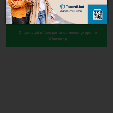
Em caso de condenação, as penas passam de 30
anos de prisão.
Clique aqui e faça parte do nosso grupo no
WhatsApp