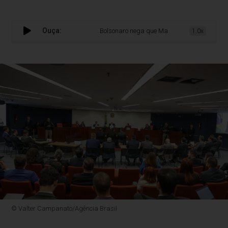
Ouça:
Bolsonaro nega que Marinha tenha colocado t
1.0x
© Valter Campanato/Agência Brasil