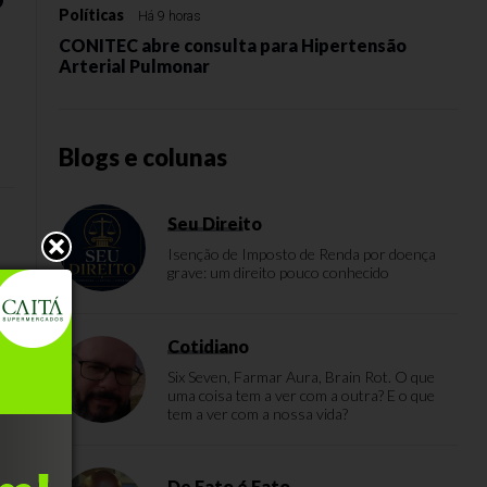
Políticas
Há 9 horas
CONITEC abre consulta para Hipertensão
Arterial Pulmonar
Blogs e colunas
Seu Direito
Isenção de Imposto de Renda por doença
grave: um direito pouco conhecido
o,
Cotidiano
Six Seven, Farmar Aura, Brain Rot. O que
uma coisa tem a ver com a outra? E o que
tem a ver com a nossa vida?
De Fato é Fato