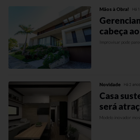
Mãos à Obra!
Há 1
Gerenciam
cabeça ao
Improvisar pode parec
Novidade
Há 2 ano
Casa sust
será atra
Modelo inovador most