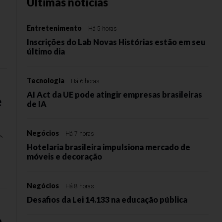
Últimas notícias
Entretenimento
Há 5 horas
Inscrições do Lab Novas Histórias estão em seu
último dia
Tecnologia
Há 6 horas
AI Act da UE pode atingir empresas brasileiras
e
de IA
Negócios
Há 7 horas
is
Hotelaria brasileira impulsiona mercado de
móveis e decoração
Negócios
Há 8 horas
Desafios da Lei 14.133 na educação pública
o