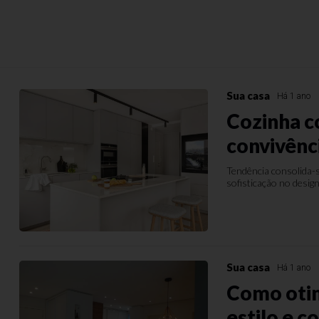
Sua casa
Há 1 ano
Cozinha c
convivênc
Tendência consolida-s
sofisticação no design
Sua casa
Há 1 ano
Como oti
estilo e c