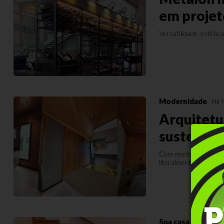
em proje
Versatilidade, estéti
Modernidade
Há 1
Arquitetu
sustentab
Com modelos pré-defi
literalmente, “montad
Sua casa
Há 1 ano