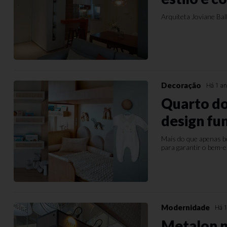
Arquiteta Joviane Bal
Decoração
Há 1 a
Quarto do
design fu
Mais do que apenas bo
para garantir o bem-e
Modernidade
Há 1
Metalon na