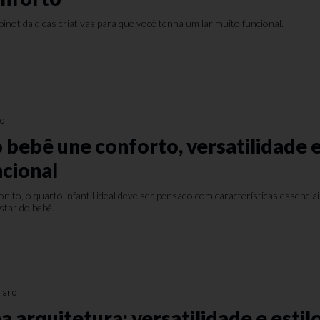
binot dá dicas criativas para que você tenha um lar muito funcional.
no
 bebê une conforto, versatilidade 
ncional
nito, o quarto infantil ideal deve ser pensado com características essencia
star do bebê.
 ano
 arquitetura: versatilidade e estil