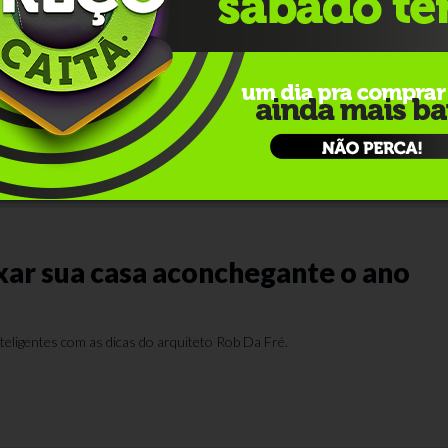
casa: praticidade de ter seus
avoritos à mão
iardin revela que esses espaços dedicados ao armazenamento de vinhos v
orporados em locais estratégicos de residências
ar sua casa aconchegante o ano
eligentes com as dicas do arquiteto Rob Da Fré.