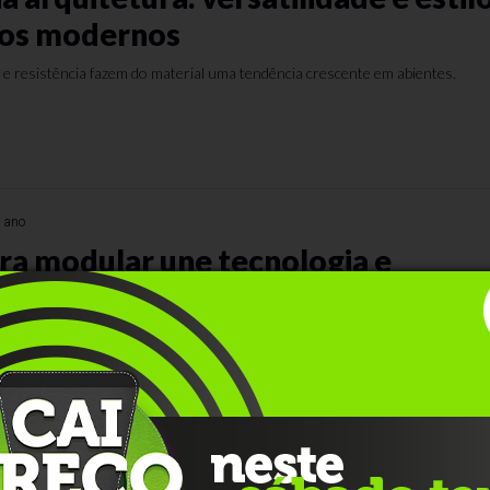
tos modernos
ca e resistência fazem do material uma tendência crescente em abientes.
 ano
ra modular une tecnologia e
ilidade
nidos e sistemas pré-fabricados, os módulos chegam prontos ao local e sã
os” no terreno.