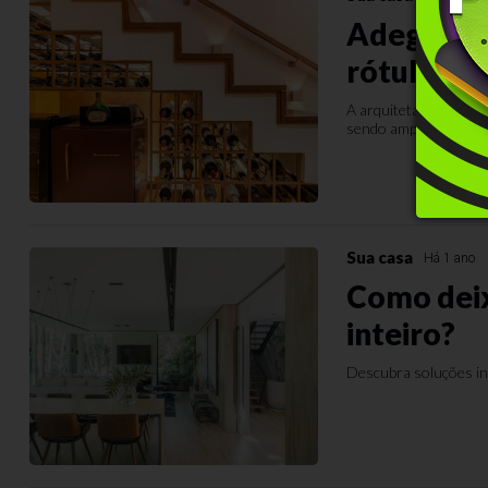
Adega em 
rótulos f
A arquiteta Débora G
sendo amplamente inc
Sua casa
Há 1 ano
Como deix
inteiro?
Descubra soluções int