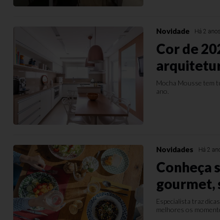
Novidade
Há 2 ano
Cor de 202
arquitetu
Mocha Mousse tem tud
ano.
Novidades
Há 2 an
Conheça s
gourmet, s
Especialista traz dic
melhores os momento