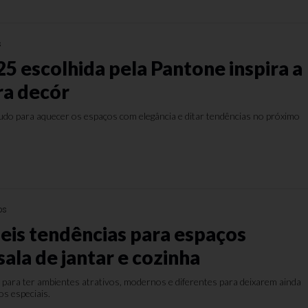
s
5 escolhida pela Pantone inspira a
ra decór
o para aquecer os espaços com elegância e ditar tendências no próximo
os
eis tendências para espaços
ala de jantar e cozinha
as para ter ambientes atrativos, modernos e diferentes para deixarem ainda
s especiais.