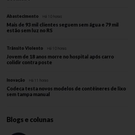
Abastecimento
Há 10 horas
Mais de 93 mil clientes seguem sem água e 79 mil
estão sem luz no RS
Trânsito Violento
Há 10 horas
Jovem de 18 anos morre no hospital após carro
colidir contra poste
Inovação
Há 11 horas
Codeca testa novos modelos de contêineres de lixo
sem tampa manual
Blogs e colunas