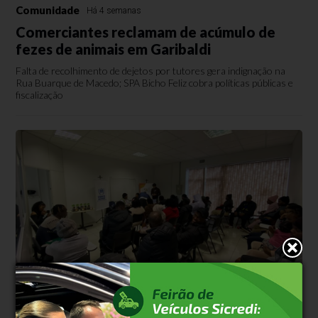
Comunidade
Há 4 semanas
Comerciantes reclamam de acúmulo de
fezes de animais em Garibaldi
Falta de recolhimento de dejetos por tutores gera indignação na
Rua Buarque de Macedo; SPA Bicho Feliz cobra políticas públicas e
fiscalização
Comunidade
Há 4 semanas
Curso de português qualifica integração da