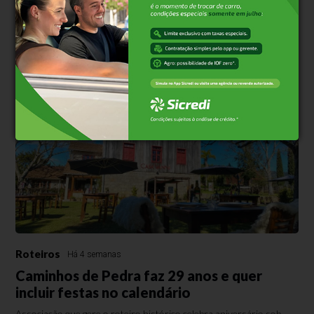
comunidade haitiana em Bento
Iniciativa promovida pela SEDES em parceria com a ONU e o
Serviço Jesuíta beneficia 40 alunos migrantes com aulas aos
sábados
Roteiros
Há 4 semanas
Caminhos de Pedra faz 29 anos e quer
incluir festas no calendário
Associação que gere o roteiro histórico celebra aniversário sob