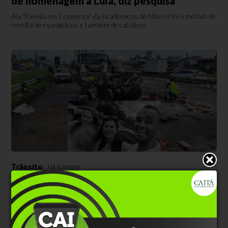
de homenagem a Lula, diz pesquisa
Ala “Família em Conserva” da Acadêmicos de Niterói foi o motivo de
revolta de evangélicos e também de católicos.
Trânsito
Há 6 meses
Mais uma família perde a vida em grave
acidente em Santa Catarina
Após morte de gaúchos na BR-282, três pessoas da mesma família
morreram nesta quarta-feira, 18.