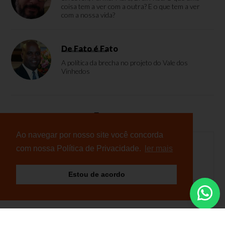
coisa tem a ver com a outra? E o que tem a ver
com a nossa vida?
De Fato é Fato
A política da brecha no projeto do Vale dos
Vinhedos
Enquete
Ao navegar por nosso site você concorda
com nossa Política de Privacidade.
ler mais
Nenhuma enquete cadastrada
Estou de acordo