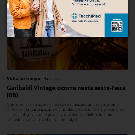
Volta no tempo
Há 2 anos
Garibaldi Vintage ocorre nesta sexta-feira
(08)
Com diversas atrações artísticas e musicais, uma gastronomia
diversificada, participação de vinícolas, cervejarias e a presença de
carros antigos, a noite promete envolver o público em uma
atmosfera vibrante e cheia de nostalgia.