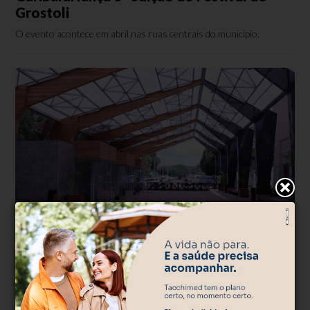
Grostoli
O evento acontece em abril nas ruas centrais do município.
Evento
Há 2 anos
Rua Coberta recebe 1ª edição da Feira de
Variedades
O evento ocorre neste domingo, 17, e trará 12 expositores de
diversos segmentos.