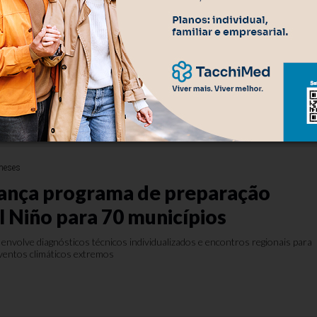
reso após jogar querosene na
ira
ão preventiva de suspeito de violência doméstica ocorrida na quarta-feira, 
meses
ança programa de preparação
l Niño para 70 municípios
 envolve diagnósticos técnicos individualizados e encontros regionais para
eventos climáticos extremos