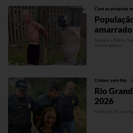
Com as próprias 
População
amarrado 
Segundo a Polícia Civ
prestar queixas.
Crimes sem fim
H
Rio Grand
2026
Mulher de 39 anos foi