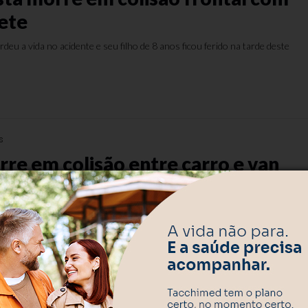
ete
deu a vida no acidente e seu filho de 8 anos ficou ferido na tarde deste
s
re em colisão entre carro e van
a-feira
 morreu em um acidente na ERS-122, em São Sebastião do Caí.