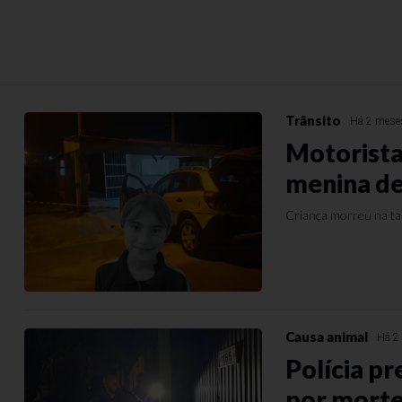
Trânsito
Há 2 mese
Motorista
menina de
Criança morreu na tar
Causa animal
Há 2
Polícia pr
por morte