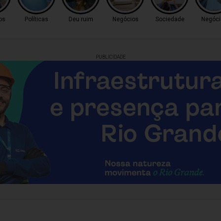
os
Políticas
Deu ruim
Negócios
Sociedade
Negóci
PUBLICIDADE