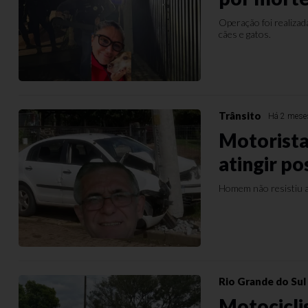
Operação foi realizad
cães e gatos.
Trânsito
Há 2 mese
Motorista
atingir po
Homem não resistiu a
Rio Grande do Sul
Motocicli