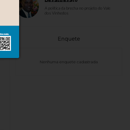
A política da brecha no projeto do Vale
dos Vinhedos
10
Enquete
Nenhuma enquete cadastrada