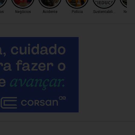
os
Negócios
Acidente
Polícia
Sustentabilidade
Negóc