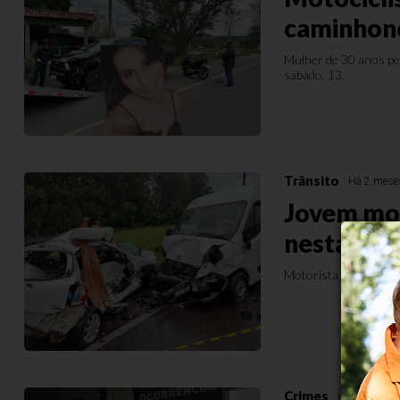
caminhon
Mulher de 30 anos per
sábado, 13.
Trânsito
Há 2 mese
Jovem mor
nesta sext
Motorista de 26 anos
Crimes
Há 2 meses