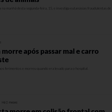
a na manhã desta segunda-feira, 15, e investiga eutanásias fraudulentas de
s
 morre após passar mal e carro
ste
os ferimentos e morreu quando era levado para o hospital.
Há 2 meses
sta morre em colisão frontal com