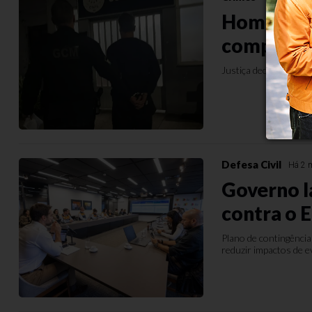
Homem é p
companhe
Justiça decretou pris
Defesa Civil
Há 2 
Governo l
contra o E
Plano de contingência
reduzir impactos de 