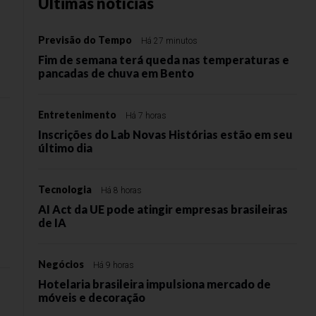
Últimas notícias
Previsão do Tempo
Há 27 minutos
Fim de semana terá queda nas temperaturas e
pancadas de chuva em Bento
Entretenimento
Há 7 horas
Inscrições do Lab Novas Histórias estão em seu
último dia
Tecnologia
Há 8 horas
AI Act da UE pode atingir empresas brasileiras
de IA
Negócios
Há 9 horas
Hotelaria brasileira impulsiona mercado de
móveis e decoração