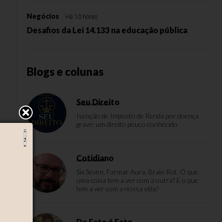
Negócios
Há 10 horas
Desafios da Lei 14.133 na educação pública
Blogs e colunas
Seu Direito
Isenção de Imposto de Renda por doença
grave: um direito pouco conhecido
Cotidiano
Six Seven, Farmar Aura, Brain Rot. O que
uma coisa tem a ver com a outra? E o que
tem a ver com a nossa vida?
De Fato é Fato