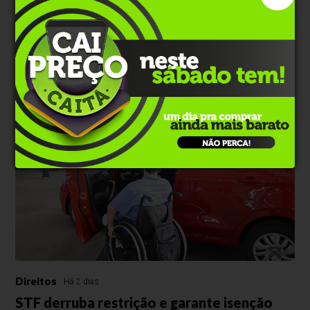
Direito das Mulheres
Há 2 horas
Protásio Alves inaugura Banco Vermelho
como símbolo no combate à violência
contra a mulher
Instalado em frente à Prefeitura, monumento busca conscientizar a
comunidade e incentivar denúncias pelo Disque 180
Direitos
Há 2 dias
STF derruba restrição e garante isenção