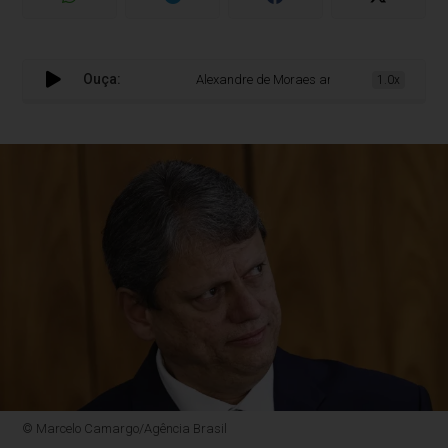
Ouça:
Alexandre de Moraes arquiva pedido para incluir
1.0x
© Marcelo Camargo/Agência Brasil