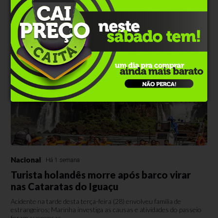
Nova legislação autoriza transferência automática para a conta do
beneficiário nos casos em que o desconto em folha de pagamento
não for possível
Nacional
Há 1 semana
Turista holandês morre após barco virar
nas Cataratas do Iguaçu
Acidente na tarde desta terça-feira (28) envolveu família de
estrangeiros; Marinha investiga as causas e atividades do passeio
foram suspensas