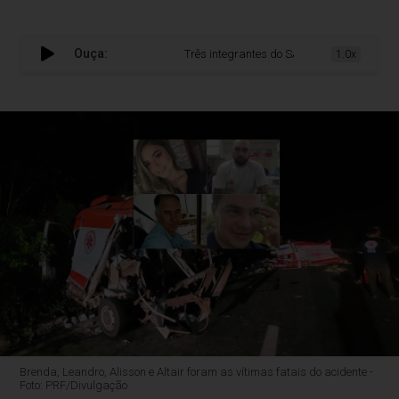
Ouça:
Três integrantes do SAMU morrem em grave ac
1.0x
Brenda, Leandro, Alisson e Altair foram as vítimas fatais do acidente -
Foto: PRF/Divulgação