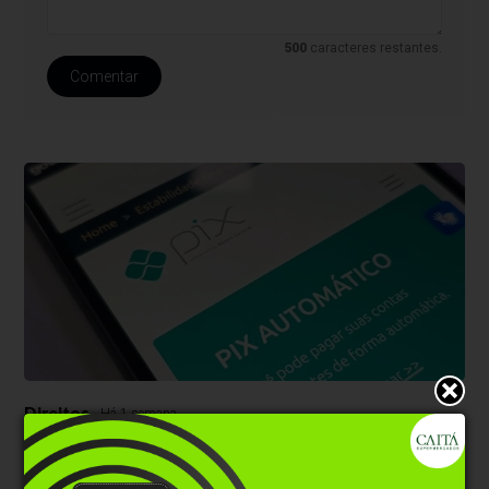
500
caracteres restantes.
Comentar
Direitos
Há 1 semana
Sancionada lei do ‘Pix Pensão’ que permite
desconto automático do benefício