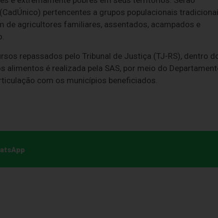
CadÚnico) pertencentes a grupos populacionais tradiciona
lém de agricultores familiares, assentados, acampados e
o.
sos repassados pelo Tribunal de Justiça (TJ-RS), dentro d
s alimentos é realizada pela SAS, por meio do Departamen
ticulação com os municípios beneficiados.
hatsApp