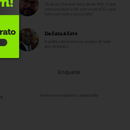
Six Seven, Farmar Aura, Brain Rot. O que
uma coisa tem a ver com a outra? E o que
to
tem a ver com a nossa vida?
sa
De Fato é Fato
A política da brecha no projeto do Vale
dos Vinhedos
om
Enquete
Nenhuma enquete cadastrada
as
m