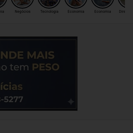
ia
Negócios
Tecnologia
Economia
Economia
Direito