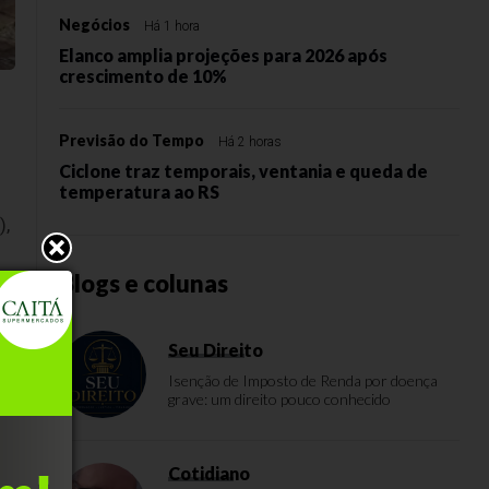
Negócios
Há 1 hora
Elanco amplia projeções para 2026 após
crescimento de 10%
Previsão do Tempo
Há 2 horas
Ciclone traz temporais, ventania e queda de
temperatura ao RS
),
Blogs e colunas
Seu Direito
Isenção de Imposto de Renda por doença
grave: um direito pouco conhecido
12
Cotidiano