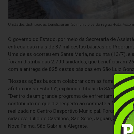
Unidades distribuídas beneficiaram 26 municípios da região -Foto: Asco
O governo do Estado, por meio da Secretaria de Assistên
entrega das mais de 37 mil cestas básicas do Progra
Uma delas ocorreu em Santa Maria, na quinta (13/7), e a 
foram distribuídas 2.790 unidades, que beneficiaram 2
com a entrega de 825 cestas básicas em São Luiz Gon
“Nossas ações buscam colaborar com as famílias que v
afetou nosso Estado”, explicou o titular da SAS, Beto Fa
“Dentro de um grande programa de enfrentamento às dif
contribuído no que diz respeito ao combate à fome e à 
realizada no Centro Desportivo Municipal. Foram distri
cidades: Júlio de Castilhos, São Sepé, Jaguari, Agudo, Sã
Nova Palma, São Gabriel e Alegrete.