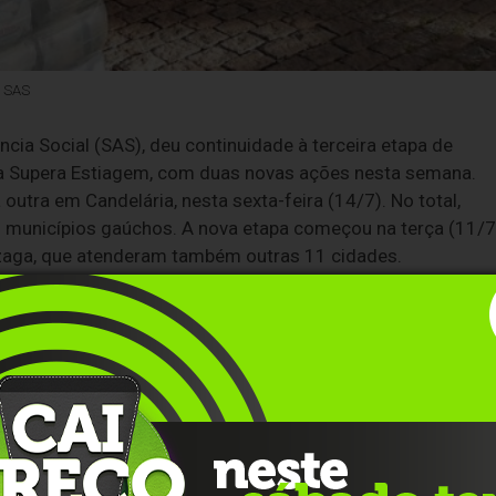
m SAS
cia Social (SAS), deu continuidade à terceira etapa de
ma Supera Estiagem, com duas novas ações nesta semana.
outra em Candelária, nesta sexta-feira (14/7). No total,
6 municípios gaúchos. A nova etapa começou na terça (11/7
zaga, que atenderam também outras 11 cidades.
ivem em insegurança alimentar devido à estiagem que
ntinel, durante a cerimônia de entrega em Santa Maria.
iculdades provocadas pela falta de chuva, a SAS tem
insegurança alimentar nos municípios atingidos”. A ação foi
buídas 1.255 cestas básicas, que beneficiaram ainda outras 
o João do Polêsine, Pinhal Grande, Ivorá, Cruz Alta, Toropi,