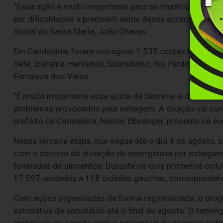
“Essa ação é muito importante para os municípios que 
por dificuldades e precisam ainda desse acompanhament
Social de Santa Maria, João Chaves.
Em Candelária, foram entregues 1.535 cestas básicas,
Sete, Ibarama, Herveiras, Sobradinho, Rio Pardo, Vale V
Fortaleza dos Valos.
“É muito importante essa ajuda da Secretaria de Assis
problemas provocados pela estiagem. A doação vai cont
prefeito de Candelária, Nestor Ellwanger, presente no e
Nessa terceira etapa, que segue até o dia 4 de agosto, 
com o decreto de situação de emergência por estiage
toneladas de alimentos. Durante os dois primeiros ciclos
17.597 unidades a 118 cidades gaúchas, corresponde
Com ações organizadas de forma regionalizada, o prog
estimativa de conclusão até o final de agosto. O rankin
elaborado de acordo com o percentual de pessoas pobr