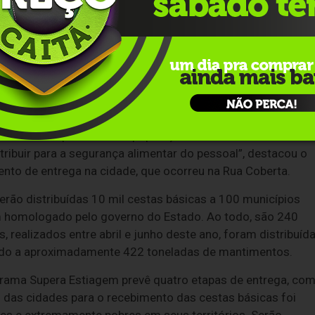
foram atingidos pela estiagem e que, com certeza, passam
o e desse auxílio”, avaliou o secretário de Desenvolvimen
 que atenderam também outros 12 municípios: Sinimbu, Pas
erde, Progresso, Vera Cruz, Venâncio Aires, Novo Cabrais e
tência Social para a nossa população menos favorecida e c
ribuir para a segurança alimentar do pessoal”, destacou o
vento de entrega na cidade, que ocorreu na Rua Coberta.
serão distribuídas 10 mil cestas básicas a 100 municípios
m homologado pelo governo do Estado. Ao todo, são 240
, realizados entre abril e junho deste ano, foram distribuíd
ndo a aproximadamente 422 toneladas de mantimentos.
rama Supera Estiagem prevê quatro etapas de entrega, co
g das cidades para o recebimento das cestas básicas foi
es e extremamente pobres em seus territórios. Serão