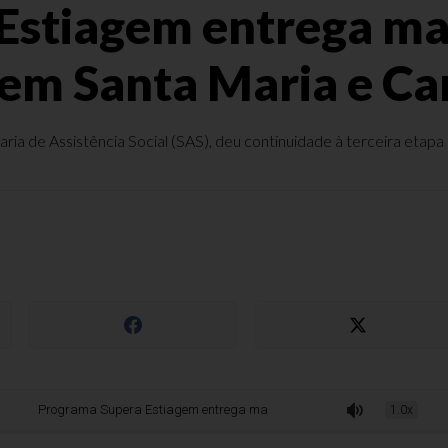
stiagem entrega mais
 em Santa Maria e Ca
ia de Assistência Social (SAS), deu continuidade à terceira etapa d
rama Supera Estiagem entrega mais de 2,7 mil cestas básicas em Santa Mar
1.0x