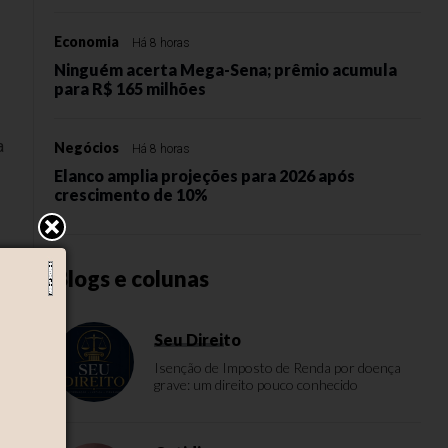
Economia
Há 8 horas
Ninguém acerta Mega-Sena; prêmio acumula
para R$ 165 milhões
a
Negócios
Há 8 horas
Elanco amplia projeções para 2026 após
crescimento de 10%
Blogs e colunas
me
a
 a
Seu Direito
Isenção de Imposto de Renda por doença
grave: um direito pouco conhecido
.