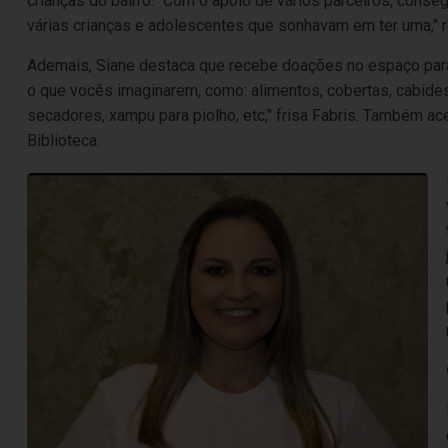
crianças do bairro. "Com o apoio de vários parceiros, conse
várias crianças e adolescentes que sonhavam em ter uma," 
Ademais, Siane destaca que recebe doações no espaço para 
o que vocês imaginarem, como: alimentos, cobertas, cabides
secadores, xampu para piolho, etc," frisa Fabris. Também a
Biblioteca.