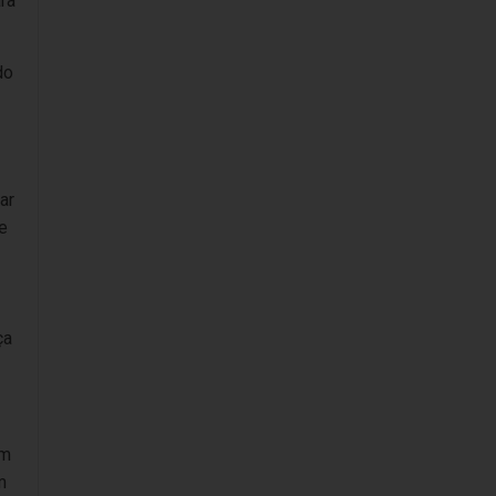
ra
do
ar
e
ça
em
m