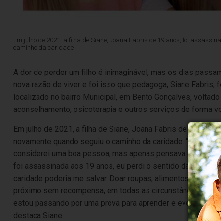
Em julho de 2021, a filha de Siane, Joana Fabris de 19 anos, foi assassi
caminho da caridade.
A dor de perder um filho é inimaginável, mas os dias passa
nova razão de viver e foi isso que pedagoga, Siane Fabris, 
localizado no bairro Municipal, em Bento Gonçalves, voltado
aconselhamento, psicoterapia e outros serviços de forma vo
Em julho de 2021, a filha de Siane, Joana Fabris de 19 anos,
novamente quando seguiu o caminho da caridade. "
Eu vivia 
considerei uma boa pessoa, mas apenas pensava em mim, na 
foi assassinada aos 19 anos, eu perdi o sentido da minha Vi
caridade poderia me salvar. Doar roupas, alimentos, móveis 
próximo sem recompensa, em todas as circunstância, seja de 
estou passando por uma prova para aprender e evoluir. Então
destaca Siane.