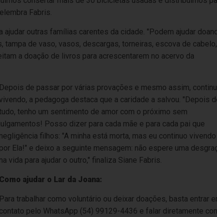
guimos consertar mais de 30 bicicletas usadas e distribuímos pa
relembra Fabris.
ajudar outras famílias carentes da cidade. "Podem ajudar doan
, tampa de vaso, vasos, descargas, torneiras, escova de cabelo,
ceitam a doação de livros para acrescentarem no acervo da
Depois de passar por várias provações e mesmo assim, continu
vivendo, a pedagoga destaca que a caridade a salvou. "Depois d
tudo, tenho um s
entimento de amor com o próximo sem
julgamentos!
Posso dizer para cada mãe e para cada pai que
negligência filhos: "A minha está morta, mas eu continuo vivendo
por Ela!" e deixo a seguinte mensagem:
não espere uma desgra
na vida para ajudar o outro," finaliza Siane Fabris.
Como ajudar o Lar da Joana:
Para trabalhar como voluntário ou deixar doações, basta entrar 
contato pelo WhatsApp (54) 99129-4436 e falar diretamente co