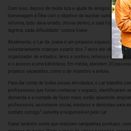
Com isso, depois de muita luta e ajuda de amigos, construiu 
homenagem à filha com o objetivo de auxiliar outros jovens 
reforma, tudo dava errado, chovia dentro, a sala foi ampliad
lágrima, cada dificuldade," coloca Siane.
Atualmente, o Lar da Joana é um pequeno espaço, mas muit
voluntariamente crianças a partir dos 7 anos até idosos (mo
organizador de estudos, lares e sonhos, reforços escolares,
e o acesso a uma biblioteca. E
m média, atendem 20 pessoas
projetos separados, como o de incentivo a leitura.
Para dar conta de todas essas atividades, o Lar trabalha com
profissionais que foram conhecer o espaço, identificaram-se
demanda e a vontade de fazer mais, estão querendo amplia
professores, assistente social, médicos e dentistas para a
contato comigo," salienta a responsável pelo Lar.
Siane também conta que realizam campanhas pontuais, como 