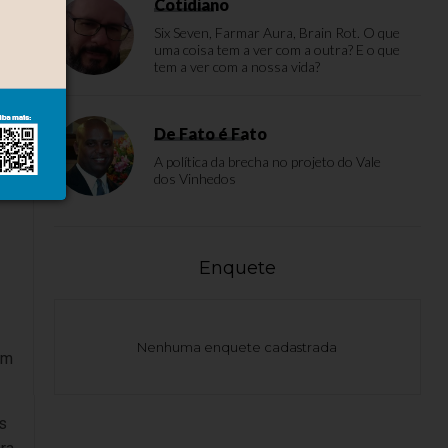
Cotidiano
Six Seven, Farmar Aura, Brain Rot. O que
uma coisa tem a ver com a outra? E o que
, a
tem a ver com a nossa vida?
De Fato é Fato
A política da brecha no projeto do Vale
dos Vinhedos
s
Enquete
Nenhuma enquete cadastrada
em
s