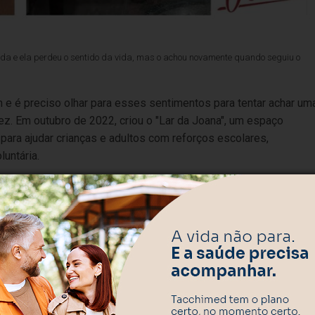
nada e ela perdeu o sentido da vida, mas o achou novamente quando seguiu o
m e é preciso olhar para esses sentimentos para tentar achar um
fez. Em outubro de 2022, criou o "Lar da Joana", um espaço
 para ajudar crianças e adultos com reforços escolares,
luntária.
 foi assassinada e ela perdeu o sentido da vida, mas o achou
a Joana, acordava, trabalhava, lutava e sonhava por ela, sempre 
Joana e na família. No dia 17 de julho de 2021, quando a Joan
da. Li todos os livros espíritas da Joana e aprendi que somente
é obrigação. A caridade verdadeira é o exercício do amor para o
palavras, de estímulos, de respeito, de valorização, de escuta..
, decidi fazer pelos jovens o que eu fazia pela minha Joana,"