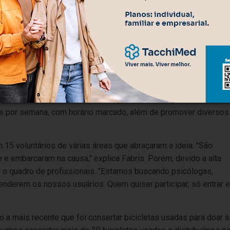
o espaço na rua Balduino Alegretti, no bairro Municipal, em
com o que precisarem. "
Tudo foi muito difícil, encontrar o espaço
a. Pensar no nome, no logo, mas valeu a pena cada esforço, cada
o acolhedor, com computadores e um banheiro, atendendo
radores do bairro ou de outras localidades), oferecendo
 psicoterapia, aconselhamento, ajuda na elaboração de currículo
 por semana, com horário marcado, além de promover diversos
 15 voluntários de várias áreas que abraçaram a ideia. "
São
 e embarcaram na causa," explica Fabris. Porém, devido a alta
r o quadro de profissionais. "Estamos buscando
psicólogas,
tenderem os nossos usuários. Quem quiser participar, só entrar 
a mais recente que foi consertar bicicletas usadas para doar à