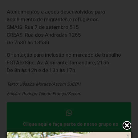
Atendimentos e ações desenvolvidas para
acolhimento de migrantes e refugiados
SMAIS: Rua 7 de setembro 515
CREAS: Rua dos Andradas 1265
De 7h30 às 13h30
Orientação para inclusão no mercado de trabalho
FGTAS/Sine: Av. Almirante Tamandaré, 2156
De 8h às 12h e de 13h às 17h
Texto: Jéssica Moraes/Ascom SJCDH
Edição: Rodrigo Toledo França/Secom
Clique aqui e faça parte do nosso grupo no
WhatsApp