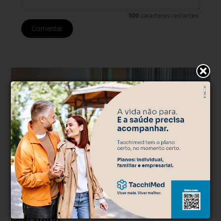
500
caracteres restantes.
Comentar
Direitos
Há 4 semanas
Reunião debate dificuldades para
agendamento Registro Nacional
Migratório