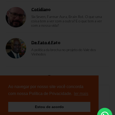
Cotidiano
Six Seven, Farmar Aura, Brain Rot. O que uma
coisa tem a ver com a outra? E o que tem a ver
com a nossa vida?
De Fato é Fato
A política da brecha no projeto do Vale dos
Vinhedos
Enquete
Ao navegar por nosso site você concorda
com nossa Política de Privacidade.
ler mais
Nenhuma enquete cadastrada
Estou de acordo