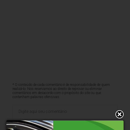
* O conteúdo de cada comentário é de responsabilidade de quem
realizá-lo. Nos reservamos ao direito de reprovar ou eliminar
comentários em desacordo com o propósito do site ou que
contenham palavras ofensivas.