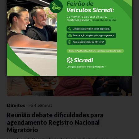
500
caracteres restantes.
Comentar
Direitos
Há 4 semanas
Reunião debate dificuldades para
agendamento Registro Nacional
Migratório