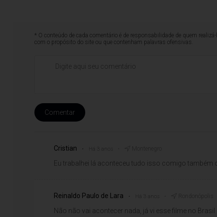
* O conteúdo de cada comentário é de responsabilidade de quem realizá-
com o propósito do site ou que contenham palavras ofensivas.
Comentar
Cristian
Montenegro
Há 3 anos
Eu trabalhei lá aconteceu tudo isso comigo também 
Reinaldo Paulo de Lara
Rondonópolis
Há 3 anos
Não não vai acontecer nada, já vi esse filme no Brasil