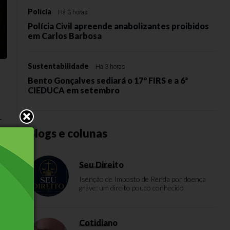
Polícia
Há 3 horas
Polícia Civil apreende anabolizantes proibidos
em Carlos Barbosa
Sustentabilidade
Há 3 horas
Bento Gonçalves sediará o 17º FIRS e a 6ª
CIEDUCA em setembro
-
Blogs e colunas
Seu Direito
Isenção de Imposto de Renda por doença
grave: um direito pouco conhecido
45
Cotidiano