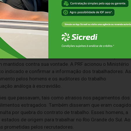
is fornecedoras de mão de obra para empresas da região.
 de Bento Gonçalves e Garibaldi contratavam mão de obra co
stir em times de futebol amador de Bento Gonçalves e,
competições amadoras, ex-craques do futebol, como Iarley,
rêmio, jogaram no time patrocinado por Santana.
 Operacional da PRF em Caxias do Sul e informaram que
 mantidos contra sua vontade. A PRF acionou o Ministério
eço indicado e confirmar a informação dos trabalhadores. As
jamento pelos homens e os auditores do trabalho
uação análoga à escravidão.
ações que passavam, tais como atrasos nos pagamentos dos
o e alimentos estragados. Também disseram que eram coagid
ulta por quebra do contrato de trabalho. Esses homens, a
 estados de origem para trabalhar no Rio Grande do Sul. Ao
as prometidas pelos recrutadores.