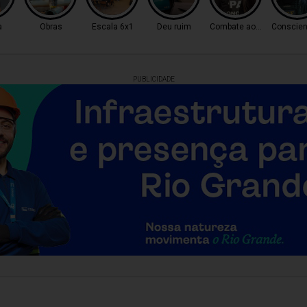
a
Obras
Escala 6x1
Deu ruim
Combate ao Tráfico
Conscien
PUBLICIDADE