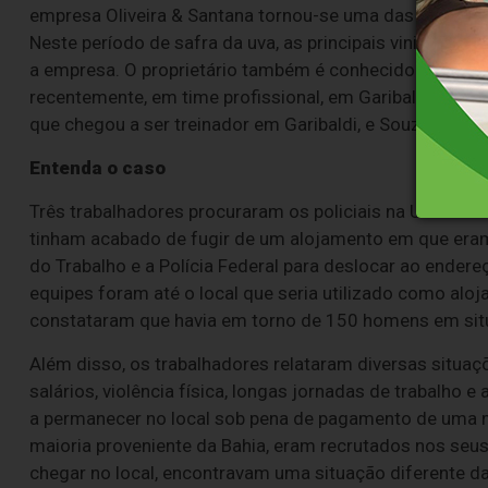
empresa Oliveira & Santana tornou-se uma das principa
Neste período de safra da uva, as principais vinicolas
a empresa. O proprietário também é conhecido por inve
recentemente, em time profissional, em Garibaldi. Nas 
que chegou a ser treinador em Garibaldi, e Souza, ex-G
Entenda o caso
Três trabalhadores procuraram os policiais na Unidade
tinham acabado de fugir de um alojamento em que eram
do Trabalho e a Polícia Federal para deslocar ao ender
equipes foram até o local que seria utilizado como alo
constataram que havia em torno de 150 homens em sit
Além disso, os trabalhadores relataram diversas situ
salários, violência física, longas jornadas de trabalh
a permanecer no local sob pena de pagamento de uma m
maioria proveniente da Bahia, eram recrutados nos seus
chegar no local, encontravam uma situação diferente d