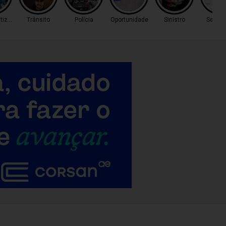
tização
Trânsito
Polícia
Oportunidade
Sinistro
Seu bo