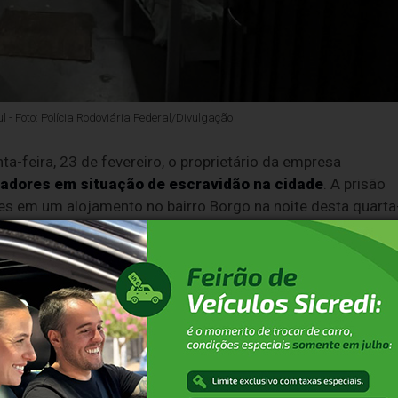
 - Foto: Polícia Rodoviária Federal/Divulgação
-feira, 23 de fevereiro, o proprietário da empresa
hadores em situação de escravidão na cidade
. A prisão
es em um alojamento no bairro Borgo na noite desta quarta
lícia Federal (PF) e Ministério do Trabalho, com apoio da
vel pela empresa Oliveira & Santana foi preso assim que
unato João Rizzardo, no bairro Borgo. O nome dele não foi
ícias descobriu que trata-se de Pedro Oliveira Santana, de 
o para a Polícia Federal, em Caxias do Sul.
 estava instalado em Bento Gonçalves há mais de 10 anos. A