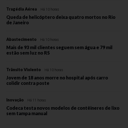
Tragédia Aérea
Há 10 horas
Queda de helicóptero deixa quatro mortos no Rio
de Janeiro
Abastecimento
Há 10 horas
Mais de 93 mil clientes seguem sem água e 79 mil
estão sem luz no RS
Trânsito Violento
Há 10 horas
Jovem de 18 anos morre no hospital após carro
colidir contra poste
Inovação
Há 11 horas
Codeca testa novos modelos de contêineres de lixo
sem tampa manual