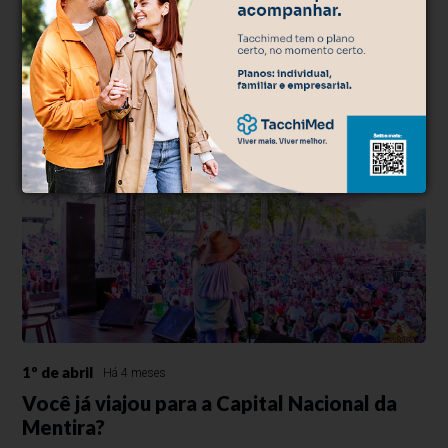
500
caracteres restantes.
Comentar
1º de abril
Há 4 meses
Você já viajou para a Capital Nacional da
Mentira?