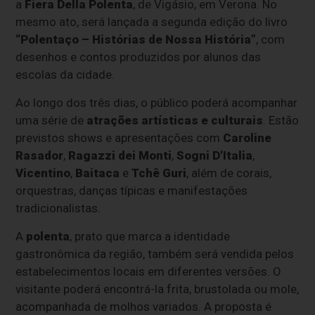
a
Fiera Della Polenta
, de Vigásio, em Verona. No
mesmo ato, será lançada a segunda edição do livro
“Polentaço – Histórias de Nossa História”
, com
desenhos e contos produzidos por alunos das
escolas da cidade.
Ao longo dos três dias, o público poderá acompanhar
uma série de
atrações artísticas e culturais
. Estão
previstos shows e apresentações com
Caroline
Rasador
,
Ragazzi dei Monti
,
Sogni D'Italia
,
Vicentino
,
Baitaca
e
Tchê Guri
, além de corais,
orquestras, danças típicas e manifestações
tradicionalistas.
A
polenta
, prato que marca a identidade
gastronômica da região, também será vendida pelos
estabelecimentos locais em diferentes versões. O
visitante poderá encontrá-la frita, brustolada ou mole,
acompanhada de molhos variados. A proposta é