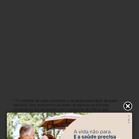
* O conteúdo de cada comentário é de responsabilidade de quem
realizá-lo. Nos reservamos ao direito de reprovar ou eliminar
comentários em desacordo com o propósito do site ou que
contenham palavras ofensivas.