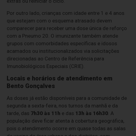
extras ou reiniciar o ciclo.
Por outro lado, crianças com idade entre 1 e 4 anos
que estejam com o esquema atrasado devem
comparecer para receber uma dose única de reforço
com a Pneumo 20. O imunizante também atende
grupos com comorbidades específicas e idosos
acamados ou institucionalizados via solicitações
direcionadas ao Centro de Referência para
Imunobiológicos Especiais (CRIE).
Locais e horários de atendimento em
Bento Gonçalves
As doses já estão disponíveis para a comunidade de
segunda a sexta-feira, nos turnos da manhã e da
tarde, das
7h30 às 11h
e das
13h às 16h30
. A
população deve ficar atenta à cobertura geográfica,
pois o atendimento ocorre em quase todas as salas
de vacina da área urbana e dos distritos, com