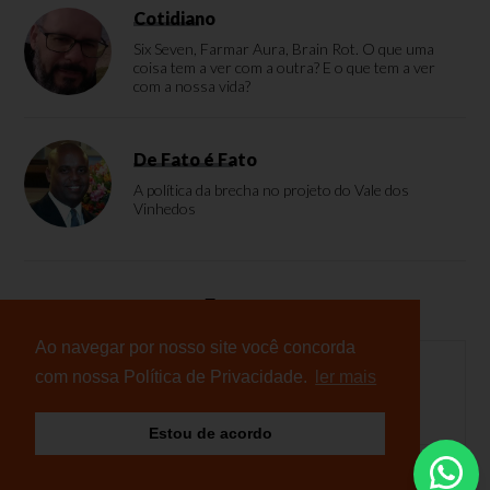
Cotidiano
Six Seven, Farmar Aura, Brain Rot. O que uma
coisa tem a ver com a outra? E o que tem a ver
com a nossa vida?
De Fato é Fato
A política da brecha no projeto do Vale dos
Vinhedos
Enquete
Ao navegar por nosso site você concorda
com nossa Política de Privacidade.
ler mais
Nenhuma enquete cadastrada
Estou de acordo