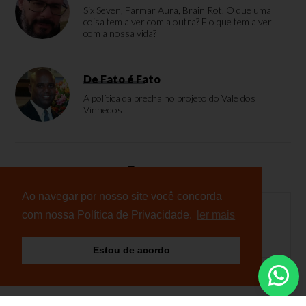
Six Seven, Farmar Aura, Brain Rot. O que uma
coisa tem a ver com a outra? E o que tem a ver
com a nossa vida?
De Fato é Fato
A política da brecha no projeto do Vale dos
Vinhedos
Enquete
Ao navegar por nosso site você concorda
com nossa Política de Privacidade.
ler mais
Nenhuma enquete cadastrada
Estou de acordo