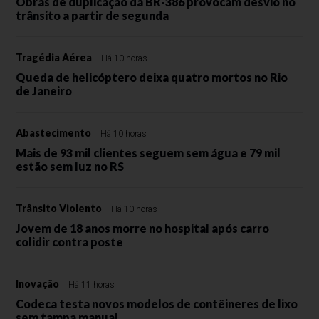
Obras de duplicação da BR-386 provocam desvio no
trânsito a partir de segunda
Tragédia Aérea
Há 10 horas
Queda de helicóptero deixa quatro mortos no Rio
de Janeiro
Abastecimento
Há 10 horas
Mais de 93 mil clientes seguem sem água e 79 mil
estão sem luz no RS
Trânsito Violento
Há 10 horas
Jovem de 18 anos morre no hospital após carro
colidir contra poste
Inovação
Há 11 horas
Codeca testa novos modelos de contêineres de lixo
sem tampa manual